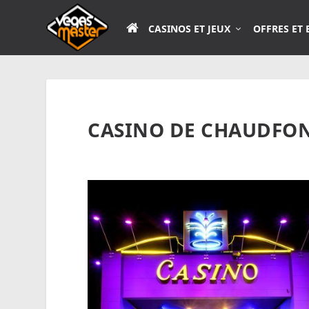
CASINOS ET JEUX
OFFRES ET
CASINO DE CHAUDFO