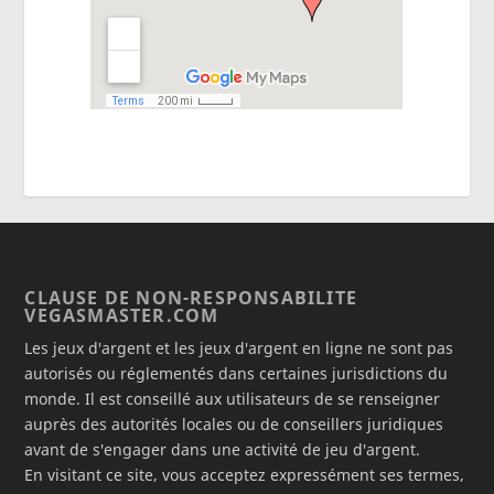
CLAUSE DE NON-RESPONSABILITE
VEGASMASTER.COM
Les jeux d'argent et les jeux d'argent en ligne ne sont pas
autorisés ou réglementés dans certaines jurisdictions du
monde. Il est conseillé aux utilisateurs de se renseigner
auprès des autorités locales ou de conseillers juridiques
avant de s'engager dans une activité de jeu d'argent.
En visitant ce site, vous acceptez expressément ses termes,