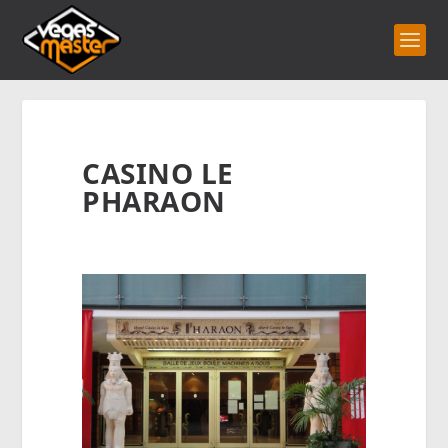
CASINO LE
PHARAON