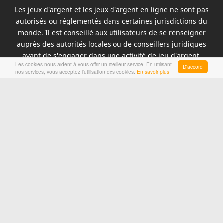
Les jeux d'argent et les jeux d'argent en ligne ne sont pas
autorisés ou réglementés dans certaines jurisdictions du
monde. Il est conseillé aux utilisateurs de se renseigner
auprès des autorités locales ou de conseillers juridiques
avant de s'engager dans une activité de jeu d'argent.
Les cookies nous aident à vous offrir un meilleur service. En utilisant
En visitant ce site, vous acceptez expressément ses termes,
D'accord
nos services, vous acceptez l'utilisation des cookies.
En savoir plus
ses conditions et sa politique de confidentialité.
Vegasmaster.com contient des liens externes ainsi que des
liens informatifs, ces derniers ayant uniquement des
objectifs éducatifs.
PLUS D’INFORMATION
A propos
Contact
Politique de Confidentialité