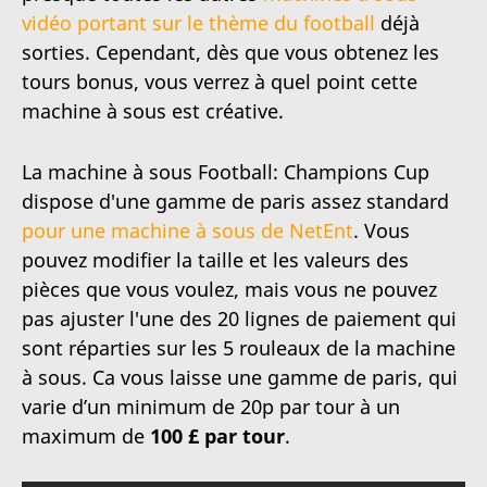
vidéo portant sur le thème du football
déjà
sorties. Cependant, dès que vous obtenez les
tours bonus, vous verrez à quel point cette
machine à sous est créative.
La machine à sous Football: Champions Cup
dispose d'une gamme de paris assez standard
pour une machine à sous de NetEnt
. Vous
pouvez modifier la taille et les valeurs des
pièces que vous voulez, mais vous ne pouvez
pas ajuster l'une des 20 lignes de paiement qui
sont réparties sur les 5 rouleaux de la machine
à sous. Ca vous laisse une gamme de paris, qui
varie d’un minimum de 20p par tour à un
maximum de
100 £ par tour
.