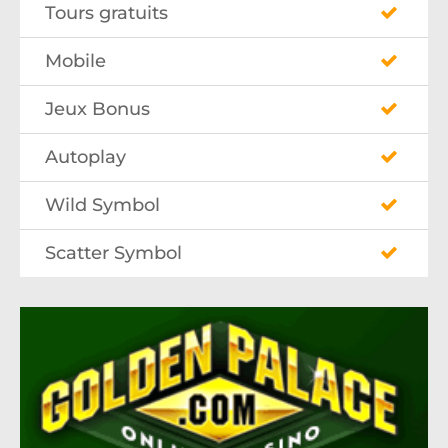
Tours gratuits
Mobile
Jeux Bonus
Autoplay
Wild Symbol
Scatter Symbol