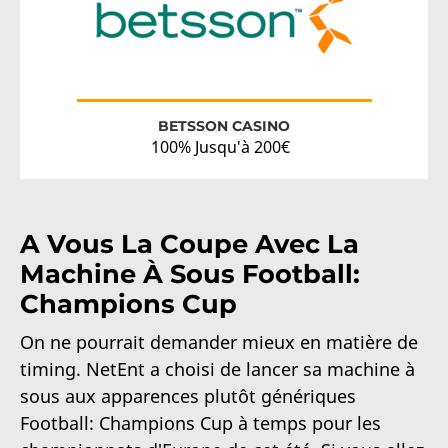
BETSSON CASINO
100% Jusqu'à 200€
A Vous La Coupe Avec La
Machine À Sous Football:
Champions Cup
On ne pourrait demander mieux en matière de
timing. NetEnt a choisi de lancer sa machine à
sous aux apparences plutôt génériques
Football: Champions Cup à temps pour les