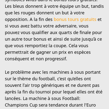
Les bleus donnent à votre équipe un but, tandis
que les rouges donnent un but à votre
opposition. A la fin des
bonus tours gratuits
et
si vous avez battu votre adversaire, vous
pouvez vous qualifier aux quarts de finale pour
un autre tour bonus et ainsi de suite jusqu’à ce
que vous remportiez la coupe. Cela vous
permettrait de gagner un prix en espèces
conséquent et non progressif.
Le problème avec les machines à sous portant
sur le thème du football, c’est qu’elles ont
souvent l’air trop génériques et ne durent pas
après la fin du tournoi pour lequel elles ont été
lancées. La machine à sous Football:
Champions Cup sera tendance durant l'Euro