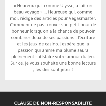
« Heureux qui, comme Ulysse, a fait un
beau voyage » … Heureuse qui, comme
moi, rédige des articles pour Vegasmaster.
Comment ne pas trouver son petit bout de
bonheur lorsqu’on a la chance de pouvoir
combiner deux de ses passions : l’écriture
et les jeux de casino. J’espère que la
passion qui anime ma plume saura
pleinement satisfaire votre amour du jeu.
Sur ce, je vous souhaite une bonne lecture
; les dés sont jetés !
CLAUSE DE NON-RESPONSABILITE