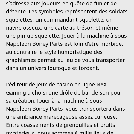
s’adresse aux joueurs en quête de fun et de
détente. Les symboles représentent des soldats
squelettes, un commandant squelette, un
navire osseux, une carte au trésor, et même
une pin-up squelette. Jouer à la machine à sous
Napoleon Boney Parts est loin d’être morbide,
au contraire le style humoristique des
graphismes permet au jeu de vous transporter
dans un univers loufoque et tordant.
L’éditeur de jeux de casino en ligne NYX
Gaming a choisi une drôle de bande-son pour
sa création. Jouer à la machine à sous
Napoleon Boney Parts vous transportera dans
une ambiance marécageuse assez curieuse.
Entre coassements de grenouilles et bruits
mystérieux, nous sommes à mille lieux de