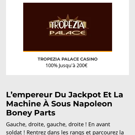
TROPEZIA PALACE CASINO
100% Jusqu'à 200€
L’empereur Du Jackpot Et La
Machine À Sous Napoleon
Boney Parts
Gauche, droite, gauche, droite ! En avant
soldat ! Rentrez dans les rangs et parcourez la