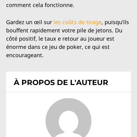
comment cela fonctionne.
Gardez un œil sur
les coûts de tirage
, puisqu’ils
bouffent rapidement votre pile de jetons. Du
côté positif, le taux e retour au joueur est
énorme dans ce jeu de poker, ce qui est
encourageant.
À PROPOS DE L'AUTEUR