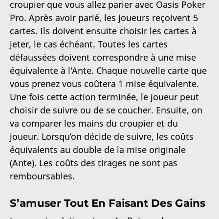
croupier que vous allez parier avec Oasis Poker
Pro. Après avoir parié, les joueurs reçoivent 5
cartes. Ils doivent ensuite choisir les cartes à
jeter, le cas échéant. Toutes les cartes
défaussées doivent correspondre à une mise
équivalente à l'Ante. Chaque nouvelle carte que
vous prenez vous coûtera 1 mise équivalente.
Une fois cette action terminée, le joueur peut
choisir de suivre ou de se coucher. Ensuite, on
va comparer les mains du croupier et du
joueur. Lorsqu’on décide de suivre, les coûts
équivalents au double de la mise originale
(Ante). Les coûts des tirages ne sont pas
remboursables.
S’amuser Tout En Faisant Des Gains