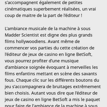
s’accompagnent également de petites
cinématiques superbement réalisées, un vrai
coup de maitre de la part de l’éditeur !
L’ambiance musicale de la machine à sous
Madder Scientist est digne des plus grands
films hollywoodiens. Avant même de
commencer vos parties du cette création de
l’éditeur de jeux de casino en ligne BetSoft,
vous pourrez profiter d’une musique
d’ambiance soignée évoquant à merveilles les
films enfantins mettant en scène des savants
fous. Chaque clic sur les différents boutons du
jeu s’accompagnera de bruitages extrêmement
bien choisis. Autant vous dire que l’éditeur de
jeux de casino en ligne BetSoft a mis le paquet
pour faire de l’ambiance de la machine à sous