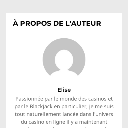
À PROPOS DE L'AUTEUR
Elise
Passionnée par le monde des casinos et
par le Blackjack en particulier, je me suis
tout naturellement lancée dans l'univers
du casino en ligne il y a maintenant