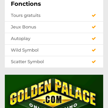
Fonctions
Tours gratuits
Jeux Bonus
Autoplay
Wild Symbol
Scatter Symbol