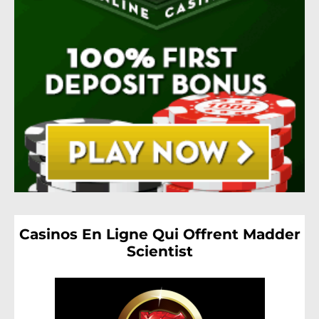
Casinos En Ligne Qui Offrent Madder
Scientist