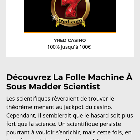
7RED CASINO
100% Jusqu'à 100€
Découvrez La Folle Machine À
Sous Madder Scientist
Les scientifiques rêveraient de trouver le
théorème menant au jackpot du casino.
Cependant, il semblerait que le hasard soit plus
fort que la science. Un scientifique persiste
pourtant à vouloir s’enrichir, mais cette fois, en