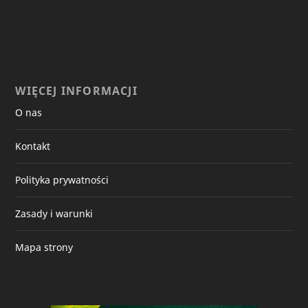
WIĘCEJ INFORMACJI
O nas
Kontakt
Polityka prywatności
Zasady i warunki
Mapa strony