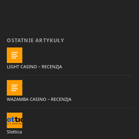
OSTATNIE ARTYKUŁY
LIGHT CASINO – RECENZJA
WAZAMBA CASINO – RECENZJA
Slottica