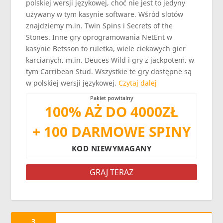
polskiej wersji językowej, choć nie jest to jedyny
używany w tym kasynie software. Wśród slotów
znajdziemy m.in. Twin Spins i Secrets of the
Stones. Inne gry oprogramowania NetEnt w
kasynie Betsson to ruletka, wiele ciekawych gier
karcianych, m.in. Deuces Wild i gry z jackpotem, w
tym Carribean Stud. Wszystkie te gry dostępne są
w polskiej wersji językowej.
Czytaj dalej
Pakiet powitalny
100%
AŻ DO
4000ZŁ
+ 100 DARMOWE SPINY
KOD NIEWYMAGANY
GRAJ TERAZ
3