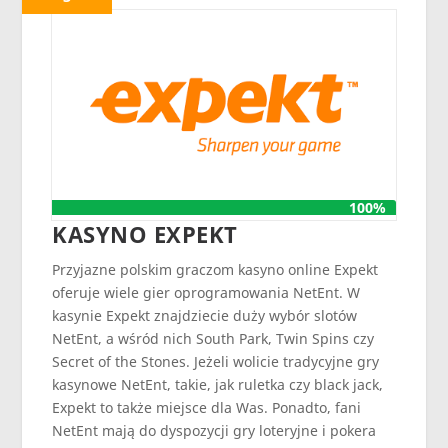
100%
KASYNO EXPEKT
Przyjazne polskim graczom kasyno online Expekt
oferuje wiele gier oprogramowania NetEnt. W
kasynie Expekt znajdziecie duży wybór slotów
NetEnt, a wśród nich South Park, Twin Spins czy
Secret of the Stones. Jeżeli wolicie tradycyjne gry
kasynowe NetEnt, takie, jak ruletka czy black jack,
Expekt to także miejsce dla Was. Ponadto, fani
NetEnt mają do dyspozycji gry loteryjne i pokera