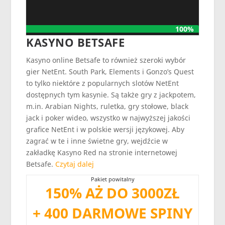
100%
KASYNO BETSAFE
Kasyno online Betsafe to również szeroki wybór
gier NetEnt. South Park, Elements i Gonzo’s Quest
to tylko niektóre z popularnych slotów NetEnt
dostępnych tym kasynie. Są także gry z jackpotem,
m.in. Arabian Nights, ruletka, gry stołowe, black
jack i poker wideo, wszystko w najwyższej jakości
grafice NetEnt i w polskie wersji językowej. Aby
zagrać w te i inne świetne gry, wejdźcie w
zakładkę Kasyno Red na stronie internetowej
Betsafe.
Czytaj dalej
Pakiet powitalny
150%
AŻ DO
3000ZŁ
+ 400 DARMOWE SPINY