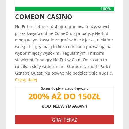
100%
COMEON CASINO
NetEnt to jedno z aż 4 oprogramowań używanych
przez kasyno online ComeOn. Sympatycy NetEnt
mogą w tym kasynie zagrać w black jacka, niektóre
wersje tej gry mają tu kilka odmian i pozwalają na
wybór między wysokimi, regularnymi i niskimi
stawkami. Inne gry NetEnt w ComeOn casino to
ruletka i sloty wideo, m.in. Starburst, South Park i
Gonzo’s Quest. Na pewno nie będziecie się nudzić.
Czytaj dalej
Bonus do pierwszego depozytu
200%
AŻ DO
150ZŁ
KOD NIEWYMAGANY
GRAJ TERAZ