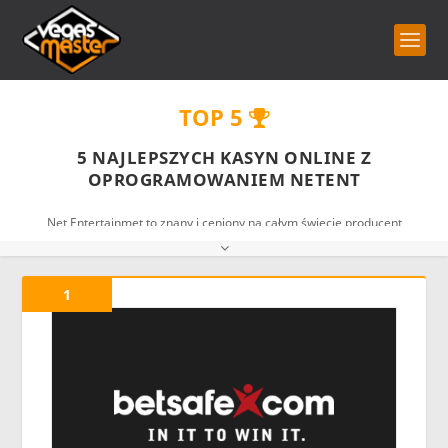
TOP
5
5 NAJLEPSZYCH KASYN ONLINE Z
OPROGRAMOWANIEM NETENT
Net Entertainmet to znany i ceniony na całym świecie producent
oprogramowania, z którego korzysta wiele dostępnych w Polsce kasyn
online. Do największych atutów oprogramowania NetEnt należą bogata
grafika, możliwość gry bezpośrednio w przeglądarce oraz dostępność
1
gier w polskiej wersji językowej. Zastanawialiście się, jak znaleźć
najlepsze kasyna online używające Net Entertainment? Odpowiedź na to
pytanie jest już gotowa. Przed Wami krótka, ale dobrze przemyślana
lista 5 najlepszych kasyn online z oprogramowaniem NetEnt, która
pomoże Wam w pełni cieszyć się zaletami tego oprogramowania.