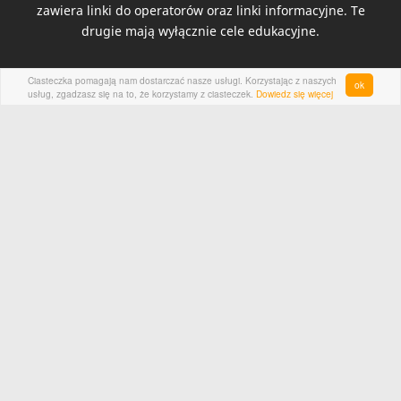
zawiera linki do operatorów oraz linki informacyjne. Te
drugie mają wyłącznie cele edukacyjne.
Ciasteczka pomagają nam dostarczać nasze usługi. Korzystając z naszych
ok
usług, zgadzasz się na to, że korzystamy z ciasteczek.
Dowiedz się więcej
WIĘCEJ INFORMACJI
O nas
Kontakt
Polityka prywatności
Zasady i warunki
Mapa strony