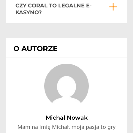
CZY CORAL TO LEGALNE E-
KASYNO?
O AUTORZE
Michał Nowak
Mam na imię Michał, moja pasja to gry