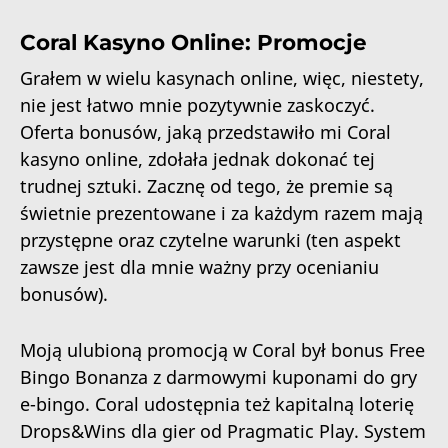
Coral Kasyno Online: Promocje
Grałem w wielu kasynach online, więc, niestety,
nie jest łatwo mnie pozytywnie zaskoczyć.
Oferta bonusów, jaką przedstawiło mi
Coral
kasyno online,
zdołała jednak dokonać tej
trudnej sztuki. Zacznę od tego, że premie są
świetnie prezentowane i za każdym razem mają
przystępne oraz czytelne warunki (ten aspekt
zawsze jest dla mnie ważny przy ocenianiu
bonusów).
Moją ulubioną promocją w Coral był bonus Free
Bingo Bonanza z darmowymi kuponami do gry
e-bingo. Coral udostępnia też kapitalną loterię
Drops&Wins dla gier od Pragmatic Play. System