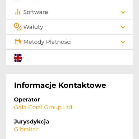
Software
Waluty
Metody Płatności
Informacje Kontaktowe
Operator
Gala Coral Group Ltd.
Jurysdykcja
Gibraltar