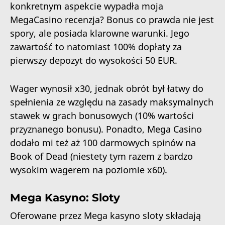
konkretnym aspekcie wypadła moja
MegaCasino recenzja
? Bonus co prawda nie jest
spory, ale posiada klarowne warunki. Jego
zawartość to natomiast 100% dopłaty za
pierwszy depozyt do wysokości 50 EUR.
Wager wynosił x30, jednak obrót był łatwy do
spełnienia ze względu na zasady maksymalnych
stawek w grach bonusowych (10% wartości
przyznanego bonusu). Ponadto, Mega Casino
dodało mi też aż 100 darmowych spinów na
Book of Dead (niestety tym razem z bardzo
wysokim wagerem na poziomie x60).
Mega Kasyno: Sloty
Oferowane przez
Mega kasyno sloty
składają