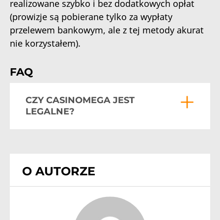
realizowane szybko i bez dodatkowych opłat
(prowizje są pobierane tylko za wypłaty
przelewem bankowym, ale z tej metody akurat
nie korzystałem).
FAQ
CZY CASINOMEGA JEST
LEGALNE?
O AUTORZE