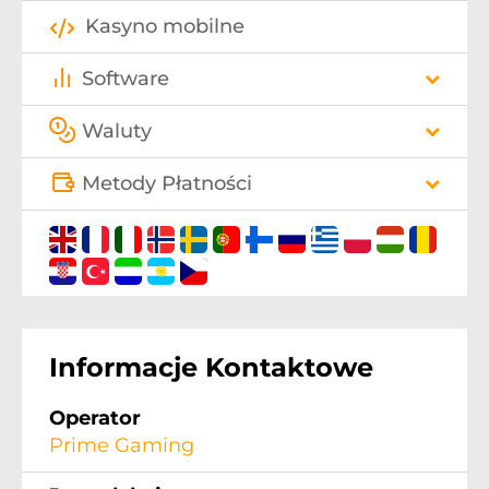
Kasyno mobilne
Software
Waluty
Metody Płatności
Informacje Kontaktowe
Operator
Prime Gaming