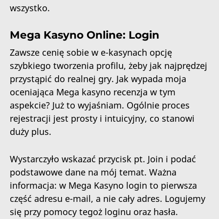
wszystko.
Mega Kasyno Online: Login
Zawsze cenię sobie w e-kasynach opcję
szybkiego tworzenia profilu, żeby jak najprędzej
przystąpić do realnej gry. Jak wypada moja
oceniająca
Mega kasyno recenzja
w tym
aspekcie? Już to wyjaśniam. Ogólnie proces
rejestracji jest prosty i intuicyjny, co stanowi
duży plus.
Wystarczyło wskazać przycisk pt. Join i podać
podstawowe dane na mój temat. Ważna
informacja: w
Mega Kasyno login
to pierwsza
część adresu e-mail, a nie cały adres. Logujemy
się przy pomocy tegoż loginu oraz hasła.