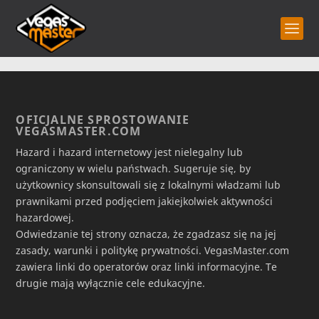
OFICJALNE SPROSTOWANIE
VEGASMASTER.COM
Hazard i hazard internetowy jest nielegalny lub
ograniczony w wielu państwach. Sugeruje się, by
użytkownicy skonsultowali się z lokalnymi władzami lub
prawnikami przed podjęciem jakiejkolwiek aktywności
hazardowej.
Odwiedzanie tej strony oznacza, że zgadzasz się na jej
zasady, warunki i politykę prywatności. VegasMaster.com
zawiera linki do operatorów oraz linki informacyjne. Te
drugie mają wyłącznie cele edukacyjne.