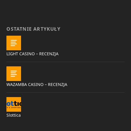
OSTATNIE ARTYKUŁY
LIGHT CASINO – RECENZJA
WAZAMBA CASINO – RECENZJA
Slottica