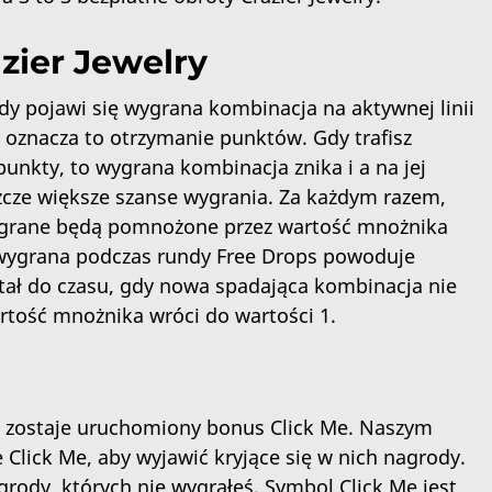
zier Jewelry
y pojawi się wygrana kombinacja na aktywnej linii
 oznacza to otrzymanie punktów. Gdy trafisz
unkty, to wygrana kombinacja znika i a na jej
szcze większe szanse wygrania. Za każdym razem,
ygrane będą pomnożone przez wartość mnożnika
ygrana podczas rundy Free Drops powoduje
tał do czasu, gdy nowa spadająca kombinacja nie
rtość mnożnika wróci do wartości 1.
o zostaje uruchomiony bonus Click Me. Naszym
Click Me, aby wyjawić kryjące się w nich nagrody.
rody, których nie wygrałeś. Symbol Click Me jest