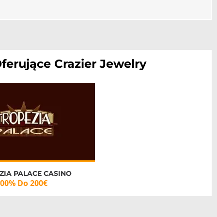
ferujące Crazier Jewelry
ZIA PALACE CASINO
100% Do 200€