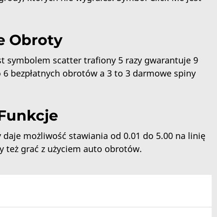
e Obroty
 symbolem scatter trafiony 5 razy gwarantuje 9
 6 bezpłatnych obrotów a 3 to 3 darmowe spiny
 Funkcje
y daje możliwość stawiania od 0.01 do 5.00 na linię
 też grać z użyciem auto obrotów.