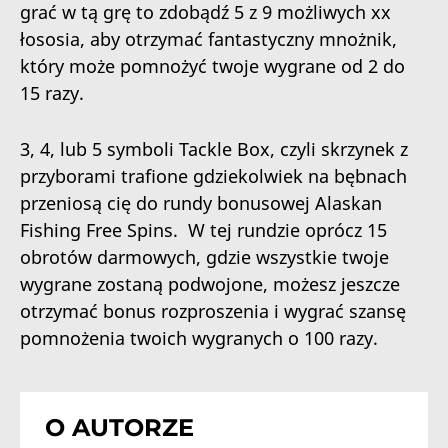
grać w tą grę to zdobądź 5 z 9 możliwych xx
łososia, aby otrzymać fantastyczny mnożnik,
który może pomnożyć twoje wygrane od 2 do
15 razy.
3, 4, lub 5 symboli Tackle Box, czyli skrzynek z
przyborami trafione gdziekolwiek na bębnach
przeniosą cię do rundy bonusowej Alaskan
Fishing Free Spins. W tej rundzie oprócz 15
obrotów darmowych, gdzie wszystkie twoje
wygrane zostaną podwojone, możesz jeszcze
otrzymać bonus rozproszenia i wygrać szansę
pomnożenia twoich wygranych o 100 razy.
O AUTORZE