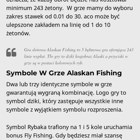
minimum 243 żetony. W grze mamy do wyboru
zakres stawek od 0.01 do 30. aco może być
ulepszone zakładem na linię od 1 do 10
żetonów.
Gra slotowa Alaskan Fishing to 5 bębnowa gra oferująca 243
linie wypłat. Tło gry to dziki krajobraz Alaski a przyciski w
grze są w postaci kolorowych ryb.
Symbole W Grze Alaskan Fishing
Dwa lub trzy identyczne symbole w grze
gwarantują wygraną kombinację. Logo gry to
symbol dziki, który zastępuje wszystkie inne
symbole z wyjątkiem symbolu rozproszenia.
Symbol Rybaka trafiony na 1 i 5 kole uruchamia
bonus Fly Fishing. Gdy będziesz miał szansę