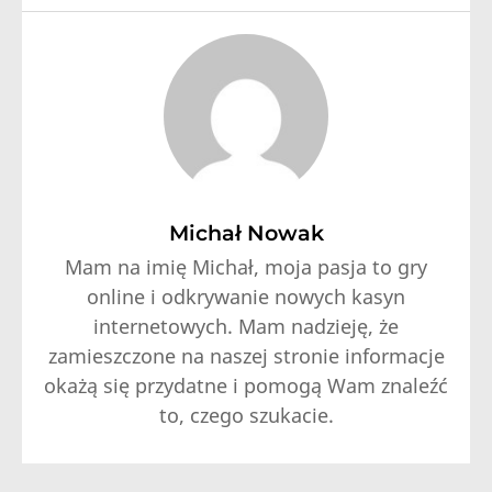
Michał Nowak
Mam na imię Michał, moja pasja to gry
online i odkrywanie nowych kasyn
internetowych. Mam nadzieję, że
zamieszczone na naszej stronie informacje
okażą się przydatne i pomogą Wam znaleźć
to, czego szukacie.