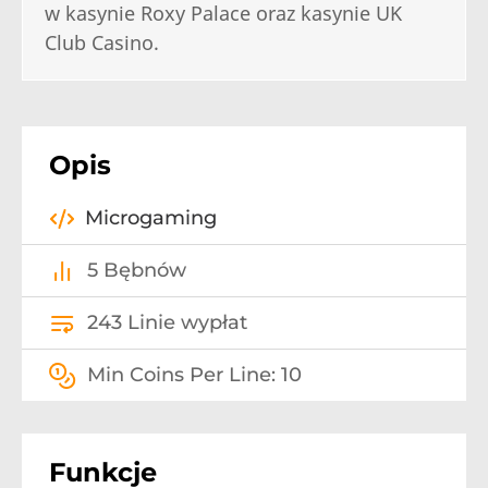
w kasynie Roxy Palace oraz kasynie UK
Club Casino.
Opis
Microgaming
5 Bębnów
243 Linie wypłat
Min Coins Per Line: 10
Funkcje