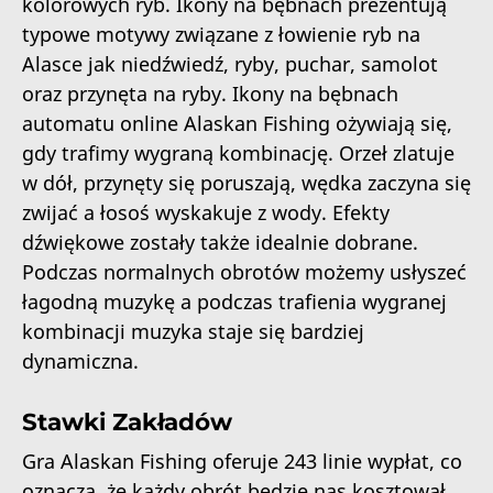
kolorowych ryb. Ikony na bębnach prezentują
typowe motywy związane z łowienie ryb na
Alasce jak niedźwiedź, ryby, puchar, samolot
oraz przynęta na ryby. Ikony na bębnach
automatu online Alaskan Fishing ożywiają się,
gdy trafimy wygraną kombinację. Orzeł zlatuje
w dół, przynęty się poruszają, wędka zaczyna się
zwijać a łosoś wyskakuje z wody. Efekty
dźwiękowe zostały także idealnie dobrane.
Podczas normalnych obrotów możemy usłyszeć
łagodną muzykę a podczas trafienia wygranej
kombinacji muzyka staje się bardziej
dynamiczna.
Stawki Zakładów
Gra Alaskan Fishing oferuje 243 linie wypłat, co
oznacza, że każdy obrót będzie nas kosztował