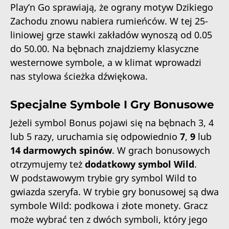
Play’n Go sprawiają, że ograny motyw Dzikiego
Zachodu znowu nabiera rumieńców. W tej 25-
liniowej grze stawki zakładów wynoszą od 0.05
do 50.00. Na bębnach znajdziemy klasyczne
westernowe symbole, a w klimat wprowadzi
nas stylowa ścieżka dźwiękowa.
Specjalne Symbole I Gry Bonusowe
Jeżeli symbol Bonus pojawi się na bębnach 3, 4
lub 5 razy, uruchamia się odpowiednio
7
,
9
lub
14 darmowych spinów
. W grach bonusowych
otrzymujemy też
dodatkowy symbol Wild
.
W podstawowym trybie gry symbol Wild to
gwiazda szeryfa. W trybie gry bonusowej są dwa
symbole Wild: podkowa i złote monety. Gracz
może wybrać ten z dwóch symboli, który jego