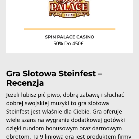
SPIN PALACE CASINO
50% Do 450€
Gra Slotowa Steinfest –
Recenzja
Jeżeli lubisz pić piwo, dobrą zabawę i słuchać
dobrej swojskiej muzyki to gra slotowa
Steinfest jest właśnie dla Ciebie. Gra oferuje
wiele szans na wygranie dodatkowej gotówki
dzięki rundom bonusowym oraz darmowym
obrotom. Ta 9 liniowa gra jest produktem firmy