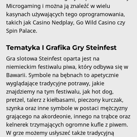
Microgaming i można ją znaleźć w wielu
kasynach używających tego oprogramowania,
takich jak Casino Nedplay, Go Wild Casino czy
Spin Palace.
Tematyka I Grafika Gry Steinfest
Gra slotowa Steinfest oparta jest na
niemieckim festiwalu piwa, który odbywa się w
Bawarii. Symbole na bębnach to apetycznie
wyglądające tradycyjne potrawy, jakie
znajdziemy na tym festiwalu, jak hot dog,
pretzel, talerz z kiełbasami, pieczony kurczak,
szynka oraz inne symbole w postaci mężczyzny
grającego na akordeonie, innego na trąbce oraz
kelnerek trzymających ogromne kufle z piwem.
W grze możemy usłyszeć także tradycyjną