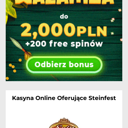
Kasyna Online Oferujące Steinfest