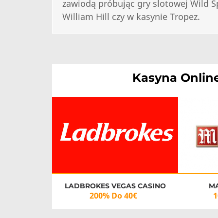
zawiodą próbując gry slotowej Wild S
William Hill czy w kasynie Tropez.
Kasyna Online
LADBROKES VEGAS CASINO
M
200% Do 40€