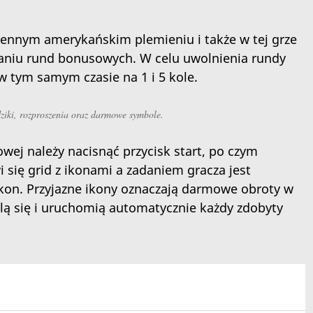
ennym amerykańskim plemieniu i także w tej grze
laniu rund bonusowych. W celu uwolnienia rundy
w tym samym czasie na 1 i 5 kole.
dziki, rozproszenia oraz darmowe symbole.
wej należy nacisnąć przycisk start, po czym
 się grid z ikonami a zadaniem gracza jest
 ikon. Przyjazne ikony oznaczają darmowe obroty w
palą się i uruchomią automatycznie każdy zdobyty