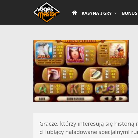
KASYNA I GRY
BONUSY
Gracze, którzy interesują się histor
ci lubiący naładowane specjalnymi r