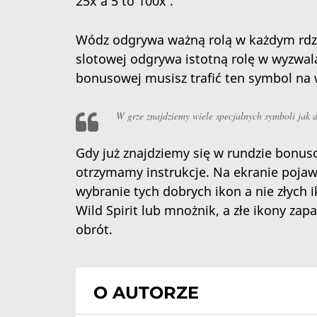
25x a 5 to 100x .
Wódz odgrywa ważną rolą w każdym rdz
slotowej odgrywa istotną rolę w wyzwa
bonusowej musisz trafić ten symbol na 
W grze znajdziemy wiele specjalnych symboli jak 
Gdy już znajdziemy się w rundzie bonuso
otrzymamy instrukcje. Na ekranie pojawi
wybranie tych dobrych ikon a nie złych
Wild Spirit lub mnożnik, a złe ikony za
obrót.
O AUTORZE