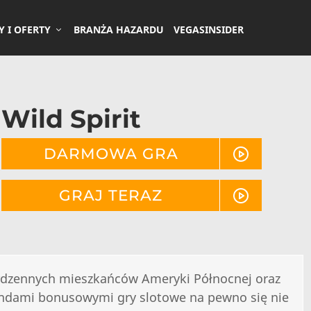
 I OFERTY
BRANŻA HAZARDU
VEGASINSIDER
Wild Spirit
DARMOWA GRA
GRAJ TERAZ
ią rdzennych mieszkańców Ameryki Północnej oraz
undami bonusowymi gry slotowe na pewno się nie