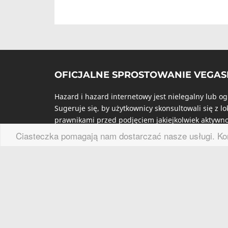
OFICJALNE SPROSTOWANIE VEGA
Hazard i hazard internetowy jest nielegalny lub o
Sugeruje się, by użytkownicy skonsultowali się z l
prawnikami przed podjęciem jakiejkolwiek aktywno
Odwiedzanie tej strony oznacza, że zgadzasz się na
Ciasteczka pomagają nam dostarczać nasze usługi. Kor
prywatności. VegasMaster.com zawiera linki do ope
informacyjne. Te drugie mają wyłącznie cele eduka