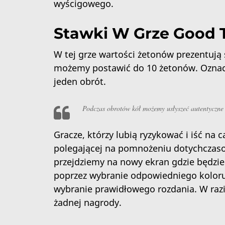
wyścigowego.
Stawki W Grze Good 
W tej grze wartości żetonów prezentują 
możemy postawić do 10 żetonów. Oznacz
jeden obrót.
Podczas obrotów kół możemy usłyszeć autentyczn
Gracze, którzy lubią ryzykować i iść na
polegającej na pomnożeniu dotychczaso
przejdziemy na nowy ekran gdzie będzi
poprzez wybranie odpowiedniego koloru 
wybranie prawidłowego rozdania. W raz
żadnej nagrody.