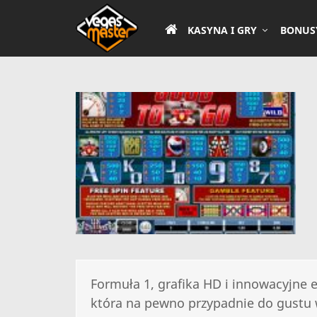
KASYNA I GRY
BONUSY
Formuła 1, grafika HD i innowacyjne 
która na pewno przypadnie do gust