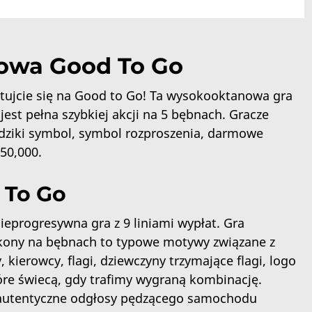
owa Good To Go
ygotujcie się na Good to Go! Ta wysokooktanowa gra
est pełna szybkiej akcji na 5 bębnach. Gracze
, dziki symbol, symbol rozproszenia, darmowe
50,000.
 To Go
eprogresywna gra z 9 liniami wypłat. Gra
ikony na bębnach to typowe motywy związane z
ierowcy, flagi, dziewczyny trzymające flagi, logo
tóre świecą, gdy trafimy wygraną kombinację.
autentyczne odgłosy pędzącego samochodu