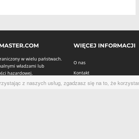
SMASTER.COM
WIĘCEJ INFORMACJI
graniczony w wielu państwach.
O nas
okalnymi władzami lub
Kontakt
ści hazardowej.
 jej zasady, warunki i politykę
zystając z naszych usług, zgadzasz się na to, że korzyst
Polityka prywatności
ratorów oraz linki
Zasady i warunki
cyjne.
Mapa strony