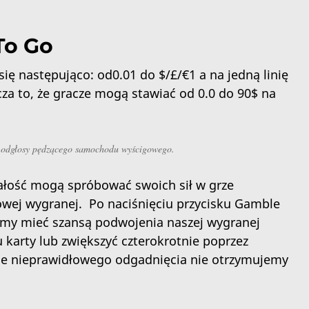
To Go
się następująco: od0.01 do $/£/€1 a na jedną linię
a to, że gracze mogą stawiać od 0.0 do 90$ na
e odgłosy pędzącego samochodu wyścigowego.
 całość mogą spróbować swoich sił w grze
wej wygranej. Po naciśnięciu przycisku Gamble
emy mieć szansą podwojenia naszej wygranej
karty lub zwiększyć czterokrotnie poprzez
ie nieprawidłowego odgadnięcia nie otrzymujemy