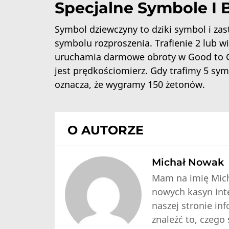
Specjalne Symbole I
Symbol dziewczyny to dziki symbol i za
symbolu rozproszenia. Trafienie 2 lub 
uruchamia darmowe obroty w Good to Go
jest prędkościomierz. Gdy trafimy 5 sym
oznacza, że wygramy 150 żetonów.
O AUTORZE
Michał Nowak
Mam na imię Micha
nowych kasyn int
naszej stronie i
znaleźć to, czego 