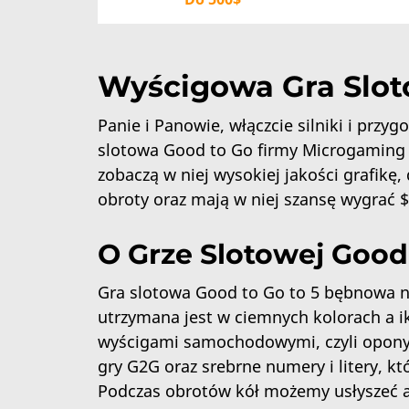
Wyścigowa Gra Slot
Panie i Panowie, włączcie silniki i prz
slotowa Good to Go firmy Microgaming j
zobaczą w niej wysokiej jakości grafikę
obroty oraz mają w niej szansę wygrać $
O Grze Slotowej Good
Gra slotowa Good to Go to 5 bębnowa ni
utrzymana jest w ciemnych kolorach a 
wyścigami samochodowymi, czyli opony, k
gry G2G oraz srebrne numery i litery, k
Podczas obrotów kół możemy usłyszeć 