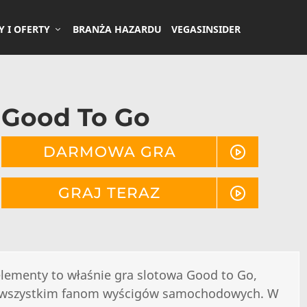
 I OFERTY
BRANŻA HAZARDU
VEGASINSIDER
Good To Go
DARMOWA GRA
GRAJ TERAZ
elementy to właśnie gra slotowa Good to Go,
u wszystkim fanom wyścigów samochodowych. W