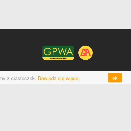
ok
amy z ciasteczek.
Dowiedz się więcej