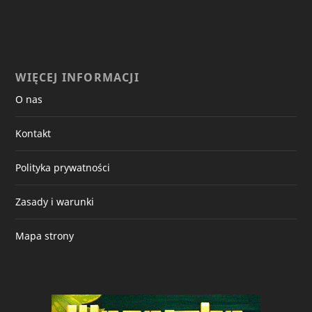
WIĘCEJ INFORMACJI
O nas
Kontakt
Polityka prywatności
Zasady i warunki
Mapa strony