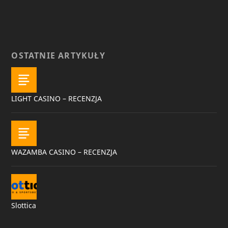
OSTATNIE ARTYKUŁY
LIGHT CASINO – RECENZJA
WAZAMBA CASINO – RECENZJA
Slottica