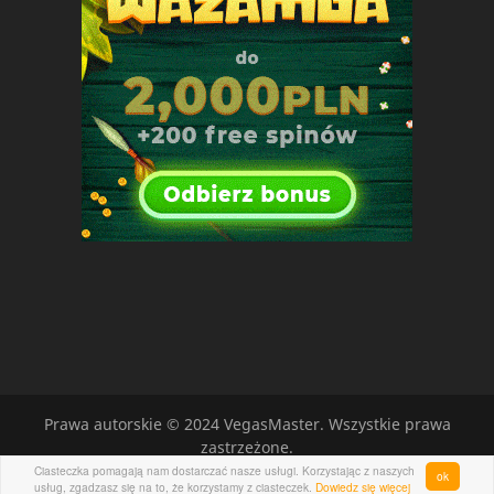
Prawa autorskie © 2024 VegasMaster. Wszystkie prawa
zastrzeżone.
Ciasteczka pomagają nam dostarczać nasze usługi. Korzystając z naszych
ok
usług, zgadzasz się na to, że korzystamy z ciasteczek.
Dowiedz się więcej