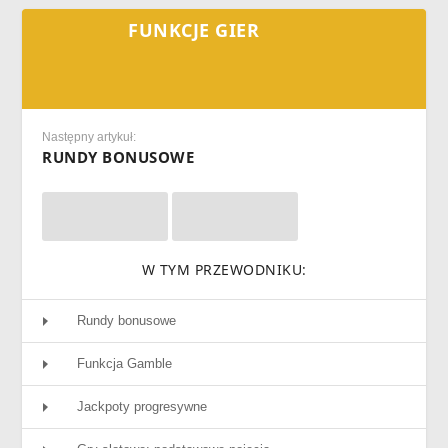
FUNKCJE GIER
Następny artykuł:
RUNDY BONUSOWE
W TYM PRZEWODNIKU:
Rundy bonusowe
Funkcja Gamble
Jackpoty progresywne