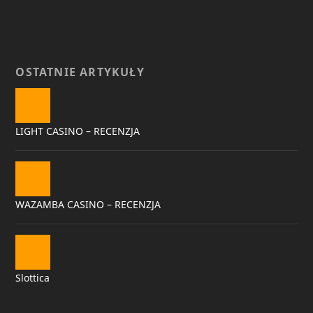
OSTATNIE ARTYKUŁY
LIGHT CASINO – RECENZJA
WAZAMBA CASINO – RECENZJA
Slottica