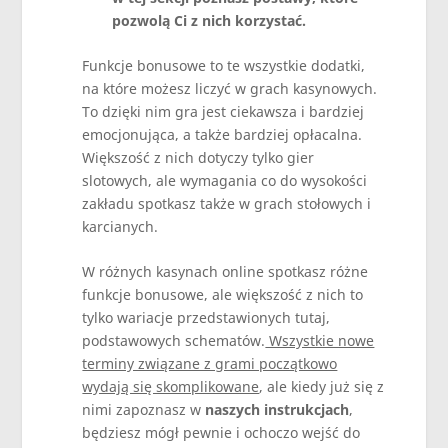
pozwolą Ci z nich korzystać.
Funkcje bonusowe to te wszystkie dodatki,
na które możesz liczyć w grach kasynowych.
To dzięki nim gra jest ciekawsza i bardziej
emocjonująca, a także bardziej opłacalna.
Większość z nich dotyczy tylko gier
slotowych, ale wymagania co do wysokości
zakładu spotkasz także w grach stołowych i
karcianych.
W różnych kasynach online spotkasz różne
funkcje bonusowe, ale większość z nich to
tylko wariacje przedstawionych tutaj,
podstawowych schematów.
Wszystkie nowe
terminy związane z grami początkowo
wydają się skomplikowane
, ale kiedy już się z
nimi zapoznasz w
naszych instrukcjach
,
będziesz mógł pewnie i ochoczo wejść do