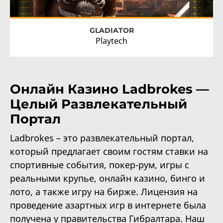
GLADIATOR
Playtech
Онлайн Казино Ladbrokes —
Целый Развлекательный
Портал
Ladbrokes – это развлекательный портал,
который предлагает своим гостям ставки на
спортивные события, покер-рум, игры с
реальными крупье, онлайн казино, бинго и
лото, а также игру на бирже. Лицензия на
проведение азартных игр в интернете была
получена у правительства Гибралтара. Наш