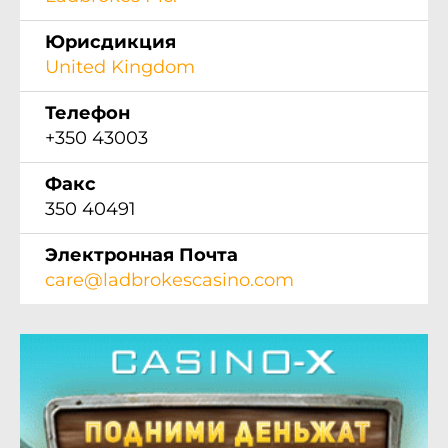
Юрисдикция
United Kingdom
Телефон
+350 43003
Факс
350 40491
Электронная Почта
care@ladbrokescasino.com