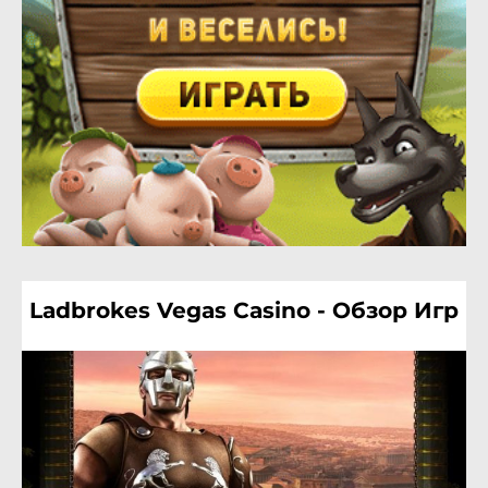
Ladbrokes Vegas Casino - Обзор Игр