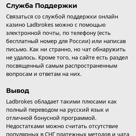
Служба Поддержки
Связаться со службой поддержки онлайн
казино Ladbrokes можно с помощью
электронной почты, по телефону (есть
бесплатный номер для России) или написав
письмо. Как ни странно, но чат обнаружить
не удалось. Кроме того, на сайте есть раздел
посвященный самым распространенным
вопросам и ответам на них.
Вывод
Ladbrokes обладает такими плюсами как
полный переводом на русский язык и
отличной бонусной программой.
Недостатками можно считать отсутствие
популярных в СНГ платежных методов и чата