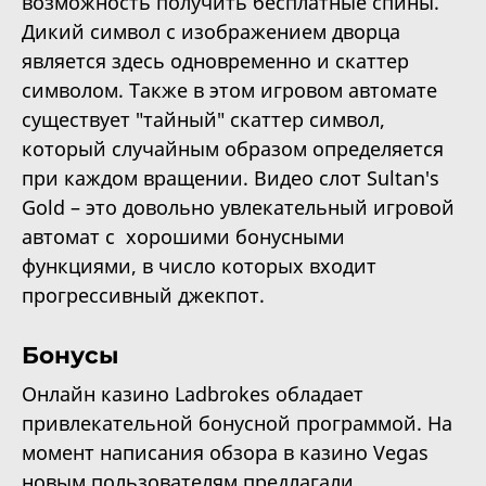
возможность получить бесплатные спины.
Дикий символ с изображением дворца
является здесь одновременно и скаттер
символом. Также в этом игровом автомате
существует "тайный" скаттер символ,
который случайным образом определяется
при каждом вращении. Видео слот Sultan's
Gold – это довольно увлекательный игровой
автомат с хорошими бонусными
функциями, в число которых входит
прогрессивный джекпот.
Бонусы
Онлайн казино Ladbrokes обладает
привлекательной бонусной программой. На
момент написания обзора в казино Vegas
новым пользователям предлагали