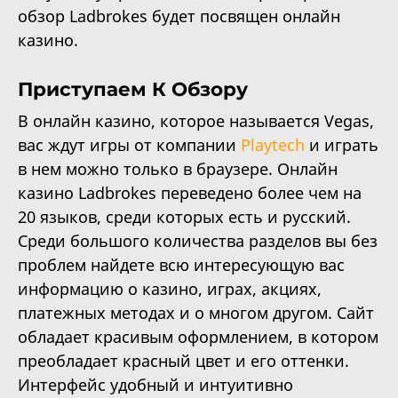
обзор Ladbrokes будет посвящен онлайн
казино.
Приступаем К Обзору
В онлайн казино, которое называется Vegas,
вас ждут игры от компании
Playtech
и играть
в нем можно только в браузере. Онлайн
казино Ladbrokes переведено более чем на
20 языков, среди которых есть и русский.
Среди большого количества разделов вы без
проблем найдете всю интересующую вас
информацию о казино, играх, акциях,
платежных методах и о многом другом. Сайт
обладает красивым оформлением, в котором
преобладает красный цвет и его оттенки.
Интерфейс удобный и интуитивно