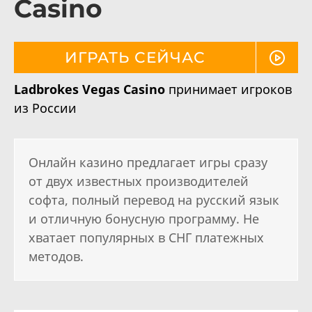
Casino
ИГРАТЬ СЕЙЧАС
Ladbrokes Vegas Casino
принимает игроков
из России
Онлайн казино предлагает игры сразу
от двух известных производителей
софта, полный перевод на русский язык
и отличную бонусную программу. Не
хватает популярных в СНГ платежных
методов.