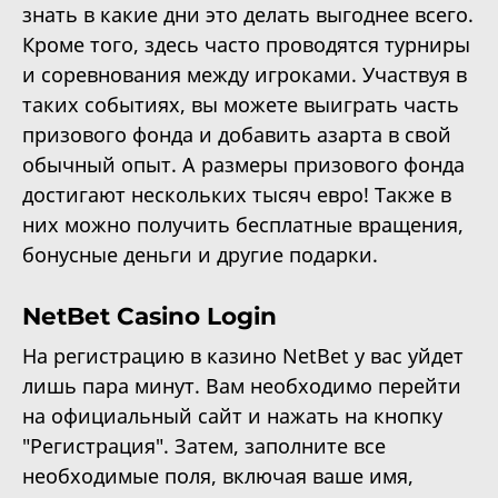
знать в какие дни это делать выгоднее всего.
Кроме того, здесь часто проводятся турниры
и соревнования между игроками. Участвуя в
таких событиях, вы можете выиграть часть
призового фонда и добавить азарта в свой
обычный опыт. А размеры призового фонда
достигают нескольких тысяч евро! Также в
них можно получить бесплатные вращения,
бонусные деньги и другие подарки.
NetBet Casino Login
На регистрацию в казино NetBet у вас уйдет
лишь пара минут. Вам необходимо перейти
на официальный сайт и нажать на кнопку
"Регистрация". Затем, заполните все
необходимые поля, включая ваше имя,