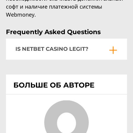
софт и наличие платежной системы
Webmoney.
Frequently Asked Questions
IS NETBET CASINO LEGIT?
БОЛЬШЕ ОБ АВТОРЕ