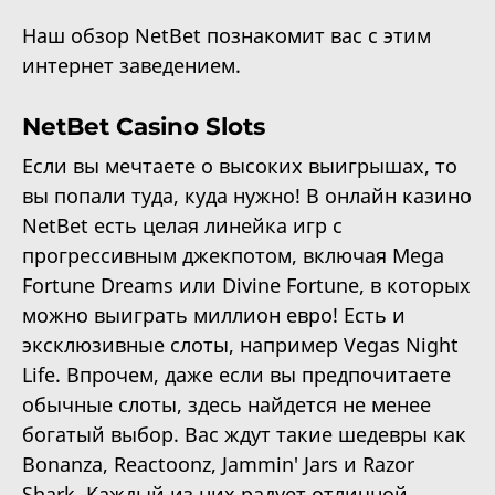
Наш обзор NetBet познакомит вас с этим
интернет заведением.
NetBet Casino Slots
Если вы мечтаете о высоких выигрышах, то
вы попали туда, куда нужно! В онлайн казино
NetBet есть целая линейка игр с
прогрессивным джекпотом, включая Mega
Fortune Dreams или Divine Fortune, в которых
можно выиграть миллион евро! Есть и
эксклюзивные слоты, например Vegas Night
Life. Впрочем, даже если вы предпочитаете
обычные слоты, здесь найдется не менее
богатый выбор. Вас ждут такие шедевры как
Bonanza, Reactoonz, Jammin' Jars и Razor
Shark. Каждый из них радует отличной