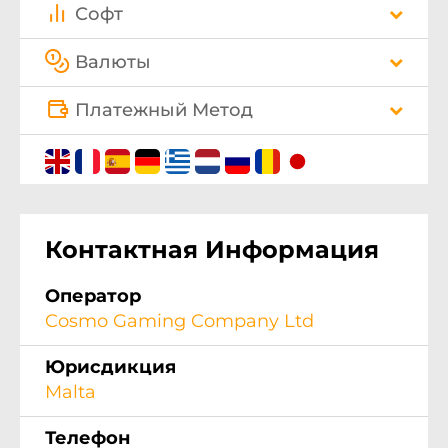
Софт
Валюты
Платежный Метод
Контактная Информация
Оператор
Cosmo Gaming Company Ltd
Юрисдикция
Malta
Телефон