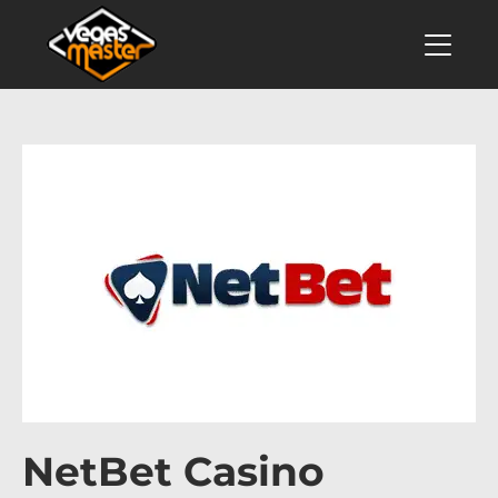
NetBet Casino