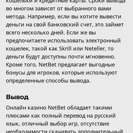
кошельки и кредитные карты. Сроки вывода
во многом зависят от выбранного вами
метода. Например, если вы хотите вывести
деньги на свой банковский счет, это займет
всего несколько дней. Если же вы
предпочитаете использовать электронный
кошелек, такой как Skrill или Neteller, то
деньги будут доступны почти мгновенно.
Кроме того, NetBet предлагает выгодные
бонусы для игроков, которые используют
определенные способы вывода.
Вывод
Онлайн казино NetBet обладает такими
плюсами как полный перевод на русский
язык, отличный выбор игр, отсутствие
необходимости скачивать дополнительный