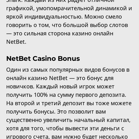
графикой, умопомрачительной динамикой и
яркой индивидуальностью. Можно смело
говорить о том, что большой выбор слотов
— это сильная сторона казино онлайн
NetBet.
NetBet Casino Bonus
Один из самых популярных видов бонусов в
онлайн казино NetBet — это бонус для
новичков. Каждый новый игрок может
получить 100% на сумму первого депозита.
На второй и третий депозит вы тоже можете
получить бонусы. Это позволит вам
существенно увеличить начальный капитал,
хотя для того, чтобы вывести эти деньги с
игрового счета, вам нужно будет несколько