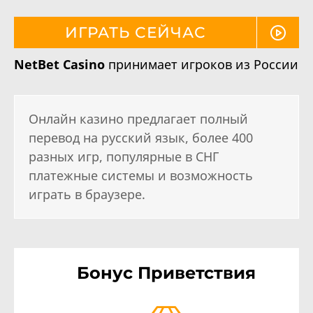
ИГРАТЬ СЕЙЧАС
NetBet Casino
принимает игроков из России
Онлайн казино предлагает полный
перевод на русский язык, более 400
разных игр, популярные в СНГ
платежные системы и возможность
играть в браузере.
Бонус Приветствия