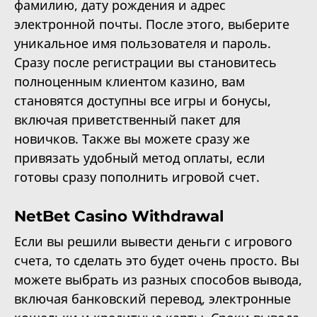
фамилию, дату рождения и адрес
электронной почты. После этого, выберите
уникальное имя пользователя и пароль.
Сразу после регистрации вы становитесь
полноценным клиентом казино, вам
становятся доступны все игры и бонусы,
включая приветственный пакет для
новичков. Также вы можете сразу же
привязать удобный метод оплаты, если
готовы сразу пополнить игровой счет.
NetBet Casino Withdrawal
Если вы решили вывести деньги с игрового
счета, то сделать это будет очень просто. Вы
можете выбрать из разных способов вывода,
включая банковский перевод, электронные