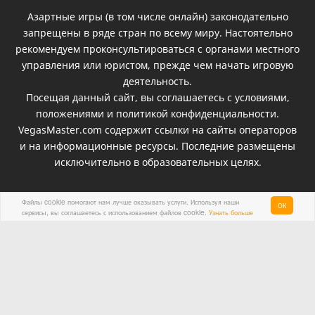
Азартные игры (в том числе онлайн) законодательно
запрещены в ряде стран по всему миру. Настоятельно
рекомендуем проконсультироваться с органами местного
управления или юристом, прежде чем начать игровую
деятельность.
Посещая данный сайт, вы соглашаетесь с условиями,
положениями и политикой конфиденциальности.
VegasMaster.com содержит ссылки на сайты операторов
и на информационные ресурсы. Последние размещены
исключительно в образовательных целях.
Файлы cookie помогают нам лучше оказывать услуги. Используя наши
ОК
сервисы, вы соглашаетесь с использованием файлов cookie.
Узнать больше
БОЛЬШЕ ИНФОРМАЦИИ
О нас
Контакты
Политика Конфиденциальности