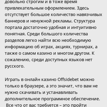
довольно строгим и в тоже время
привлекательным оформлением. Здесь
отсутствует большое количество навязчивых
баннеров и ненужной рекламы. Структура
портала достаточно удобная и интуитивно
понятная. Среди большого количества
разделов легко найти всю необходимую
информацию об играх, акциях, турнирах, а
также о самом казино и многом другом. К
сожалению, среди доступных языков нет
русского.
Играть в онлайн казино Offsidebet можно
только в браузере, а это значит, что вам не
нужно скачивать и устанавливать
дополнительное программное обеспечение.
Все что от вас требуется – это пройти