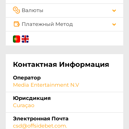
Валюты
Платежный Метод
Контактная Информация
Оператор
Media Entertainment N.V
Юрисдикция
Curaçao
Электронная Почта
csd@offsidebet.com.