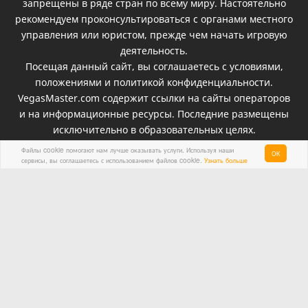
запрещены в ряде стран по всему миру. Настоятельно
рекомендуем проконсультироваться с органами местного
управления или юристом, прежде чем начать игровую
деятельность.
Посещая данный сайт, вы соглашаетесь с условиями,
положениями и политикой конфиденциальности.
VegasMaster.com содержит ссылки на сайты операторов
и на информационные ресурсы. Последние размещены
исключительно в образовательных целях.
Файлы cookie помогают нам лучше оказывать услуги. Используя наши
ОК
сервисы, вы соглашаетесь с использованием файлов cookie.
Узнать больше
БОЛЬШЕ ИНФОРМАЦИИ
О нас
Контакты
Политика Конфиденциальности
Условия и положения