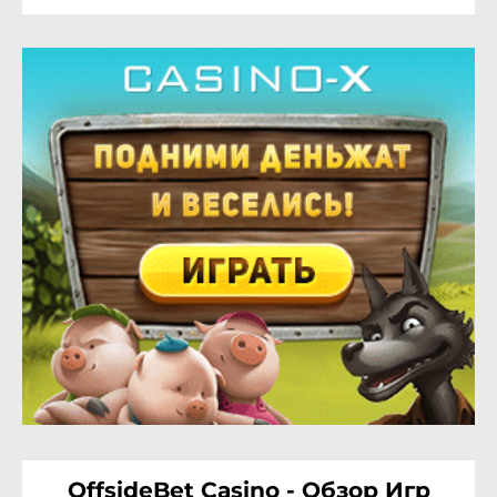
OffsideBet Casino - Обзор Игр