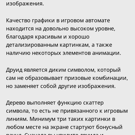
изображения.
Качество графики в игровом автомате
находится на довольно высоком уровне,
благодаря красивым и хорошо
детализированным картинкам, а также
наличию некоторых элементов анимации.
Друид является диким символом, который
сам не образовывает призовые комбинации,
но заменяет собой другие изображения.
Дерево выполняет функцию скаттер
символа, то есть не привязанного к игровым
линиям. Минимум три таких картинки в
любом месте на экране стартуют бонусный