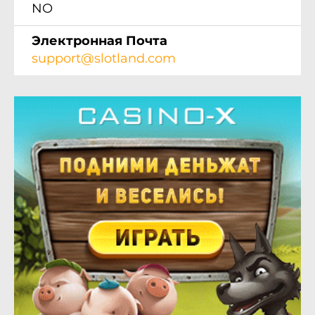
NO
Электронная Почта
support@slotland.com