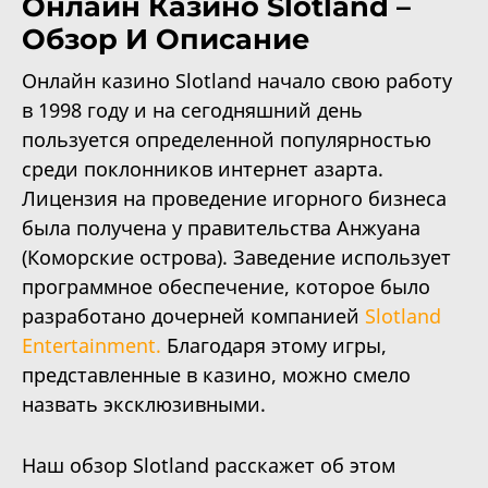
Онлайн Казино Slotland –
Обзор И Описание
Онлайн казино Slotland начало свою работу
в 1998 году и на сегодняшний день
пользуется определенной популярностью
среди поклонников интернет азарта.
Лицензия на проведение игорного бизнеса
была получена у правительства Анжуана
(Коморские острова). Заведение использует
программное обеспечение, которое было
разработано дочерней компанией
Slotland
Entertainment.
Благодаря этому игры,
представленные в казино, можно смело
назвать эксклюзивными.
Наш обзор Slotland расскажет об этом