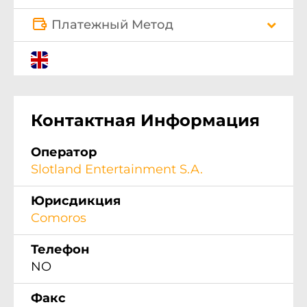
Платежный Метод
Контактная Информация
Оператор
Slotland Entertainment S.A.
Юрисдикция
Comoros
Телефон
NO
Факс