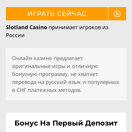
ИГРАТЬ СЕЙЧАС
Slotland Casino
принимает игроков из
России
Онлайн казино предлагает
оригинальные игры и отличную
бонусную программу, не хватает
перевода на русский язык и популярных
в СНГ платежных методов.
Бонус На Первый Депозит