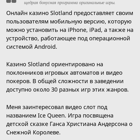
щедрая бонусная программа оригинальные игры.
Онлайн казино Slotland предоставляет своим
пользователям мобильную версию, которую
можно установить на iPhone, iPad, а также на
устройство, работающее под операционной
системой Android.
Казино Slotland ориентировано на
поклонников игровых автоматов и видео
покеров. В общей сложности в заведении
доступно около 30 разных игр этих жанров.
Меня заинтересовал видео слот под
названием Ice Queen. Игра посвящена
детской сказке Ганса Христиана Андерсона о
Снежной Королеве.