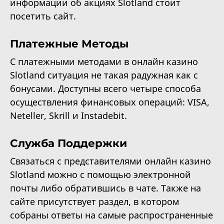
информации об акциях Slotland стоит
посетить сайт.
Платежные Методы
С платежными методами в онлайн казино
Slotland ситуация не такая радужная как с
бонусами. Доступны всего четыре способа
осуществления финансовых операций: VISA,
Neteller, Skrill и Instadebit.
Служба Поддержки
Связаться с представителями онлайн казино
Slotland можно с помощью электронной
почты либо обратившись в чате. Также на
сайте присутствует раздел, в котором
собраны ответы на самые распространенные