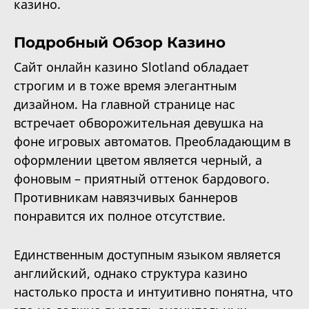
казино.
Подробный Обзор Казино
Сайт онлайн казино Slotland обладает
строгим и в тоже время элегантным
дизайном. На главной странице нас
встречает обворожительная девушка на
фоне игровых автоматов. Преобладающим в
оформлении цветом является черный, а
фоновым – приятный оттенок бардового.
Противникам навязчивых баннеров
понравится их полное отсутствие.
Единственным доступным языком является
английский, однако структура казино
настолько проста и интуитивно понятна, что