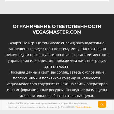
ОГРАНИЧЕНИЕ ОТВЕТСТВЕННОСТИ
VEGASMASTER.COM
Азартные игры (в том числе онлайн) законодательно
запрещены в ряде стран по всему миру. Настоятельно
рекомендуем проконсультироваться с органами местного
управления или юристом, прежде чем начать игровую
деятельность.
Посещая данный сайт, вы соглашаетесь с условиями,
положениями и политикой конфиденциальности.
VegasMaster.com содержит ссылки на сайты операторов
и на информационные ресурсы. Последние размещены
исключительно в образовательных целях.
Файлы cookie помогают нам лучше оказывать услуги. Используя наши
ОК
сервисы, вы соглашаетесь с использованием файлов cookie.
Узнать больше