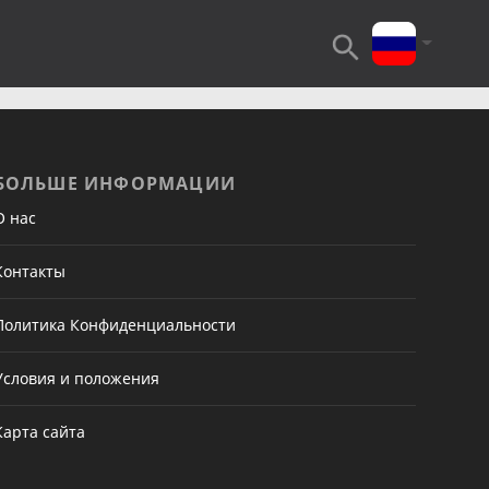
БОЛЬШЕ ИНФОРМАЦИИ
О нас
Контакты
Политика Конфиденциальности
Условия и положения
Карта сайта