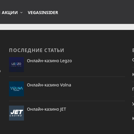
И АКЦИИ
VEGASINSIDER
ПОСЛЕДНИЕ СТАТЬИ
Онлайн-казино Legzo
о
Онлайн-казино Volna
Онлайн-казино JET