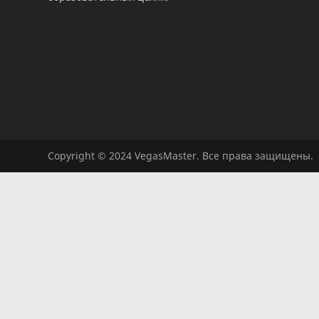
Copyright © 2024 VegasMaster. Все права защищены.