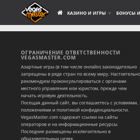
КАЗИНО И ИГРЫ
БОНУСЫ 
ОГРАНИЧЕНИЕ ОТВЕТСТВЕННОСТИ
VEGASMASTER.COM
Азартные игры (в том числе онлайн) законодательно
запрещены в ряде стран по всему миру. Настоятельн
рекомендуем проконсультироваться с органами
местного управления или юристом, прежде чем
начать игровую деятельность.
Посещая данный сайт, вы соглашаетесь с условиями,
положениями и политикой конфиденциальности.
VegasMaster.com содержит ссылки на сайты
операторов и на информационные ресурсы.
Последние размещены исключительно в
образовательных целях.