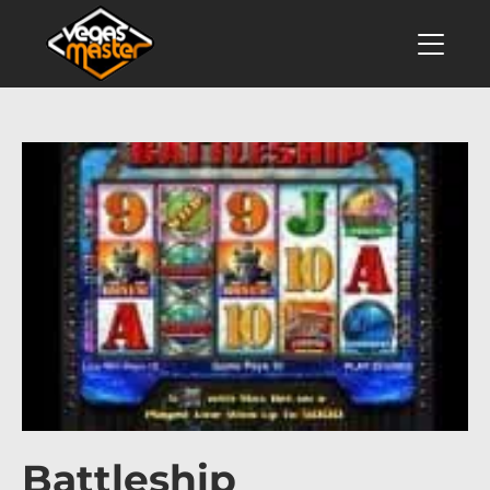
Battleship