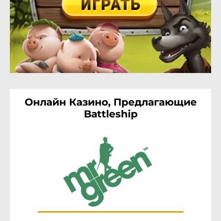
Онлайн Казино, Предлагающие
Battleship