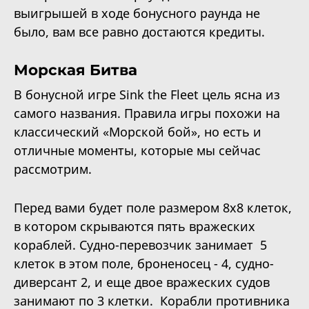
выигрышей в ходе бонусного раунда не
было, вам все равно достаются кредиты.
Морская Битва
В бонусной игре Sink the Fleet цель ясна из
самого названия. Правила игры похожи на
классический «Морской бой», но есть и
отличные моменты, которые мы сейчас
рассмотрим.
Перед вами будет поле размером 8х8 клеток,
в котором скрываются пять вражеских
кораблей. Судно-перевозчик занимает 5
клеток в этом поле, броненосец - 4, судно-
диверсант 2, и еще двое вражеских судов
занимают по 3 клетки. Корабли противника