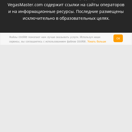
VegasMaster.com содержит ссылки на сайты операторов
и на информационные ресурсы. Последние размещены
исключительно в образовательных целях.
Файлы cookie помогают нам лучше оказывать услуги. Используя наши
ОК
БОЛЬШЕ ИНФОРМАЦИИ
сервисы, вы соглашаетесь с использованием файлов cookie.
Узнать больше
О нас
Контакты
Политика Конфиденциальности
Условия и положения
Карта сайта