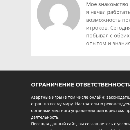
Мое знакомство 
я начал работать
возможность пон
игроков. Сегодн
побывал с обеих
опытом и знания
ОГРАНИЧЕНИЕ ОТВЕТСТВЕННОСТ
Азартные игры (в том числе онлайн) законодат
стран по всему миру. Настоятельно рекомендуе
органами местного управления или юристом, п
деятельность.
Посещая данный сайт, вы соглашаетесь с усло