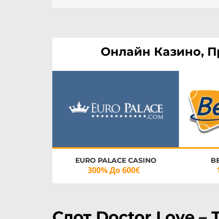
Онлайн Казино, П
EURO PALACE CASINO
B
300% До 600€
Слот Doctor Love –