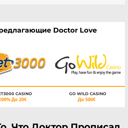
редлагающие Doctor Love
ET3000 CASINO
GO WILD CASINO
100% До 20€
До 500€
 То, Что Доктор Прописал