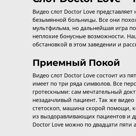
Видео слот Doctor Love представляе
безымянной больницы. Все они похо
мультфильма, но дальнейшая игра по
неплохие бонусные возможности. Наш
обстановкой в этом заведении и расс
Приемный Покой
Видео слот Doctor Love состоит из п
имеет по три ряда символов. Все пе
гротескными: сам мечтательный докт
незадачливый пациент. Так же видео 
стетоскоп, машина скорой помощи, к
из выздоравливающих пациентов и д
Doctor Love можно по двадцати пяти