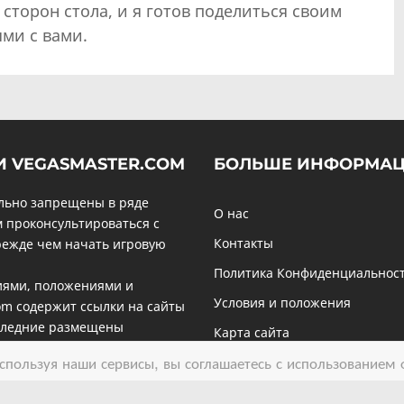
 сторон стола, и я готов поделиться своим
ми с вами.
И VEGASMASTER.COM
БОЛЬШЕ ИНФОРМА
ельно запрещены в ряде
О нас
м проконсультироваться с
Контакты
режде чем начать игровую
Политика Конфиденциальнос
виями, положениями и
Условия и положения
om содержит ссылки на сайты
следние размещены
Карта сайта
спользуя наши сервисы, вы соглашаетесь с использованием