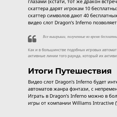
глазами (кстати, тот же дракон встре
скаттера дарят игрокам 10 бесплатных
скаттер символов дают 40 бесплатны
видео слот Dragon’s Inferno позволя
Все выигрыши, полученные во время бесплатны
Как и в большинстве подобных игровых автомат
активные линии того раунда, который их активи
Итоги Путешествия
Видео слот Dragon’s Inferno будет и
автоматов жанра фэнтази, с непреме
Играть в Dragon’s Inferno можно в 
игры от компании Williams Intractive 