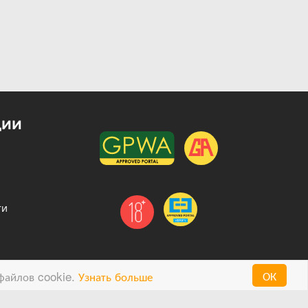
ЦИИ
ти
ОК
 файлов cookie.
Узнать больше