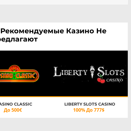
 Рекомендуемые Казино Не
едлагают
ASINO CLASSIC
LIBERTY SLOTS CASINO
До 500€
100% До 777$