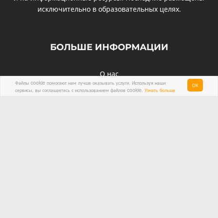
исключительно в образовательных целях.
БОЛЬШЕ ИНФОРМАЦИИ
О нас
Файлы cookie помогают нам лучше оказывать услуги. Используя наши
ОК
Контакты
сервисы, вы соглашаетесь с использованием файлов cookie.
Узнать больше
Политика Конфиденциальности
Условия и положения
Карта сайта