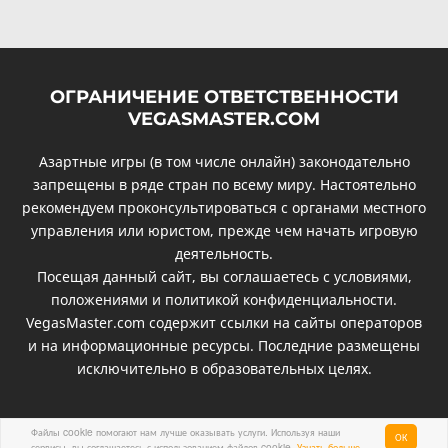
ОГРАНИЧЕНИЕ ОТВЕТСТВЕННОСТИ
VEGASMASTER.COM
Азартные игры (в том числе онлайн) законодательно
запрещены в ряде стран по всему миру. Настоятельно
рекомендуем проконсультироваться с органами местного
управления или юристом, прежде чем начать игровую
деятельность.
Посещая данный сайт, вы соглашаетесь с условиями,
положениями и политикой конфиденциальности.
VegasMaster.com содержит ссылки на сайты операторов
и на информационные ресурсы. Последние размещены
исключительно в образовательных целях.
Файлы cookie помогают нам лучше оказывать услуги. Используя наши
ОК
БОЛЬШЕ ИНФОРМАЦИИ
сервисы, вы соглашаетесь с использованием файлов cookie.
Узнать больше