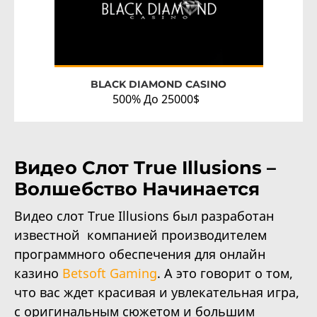
BLACK DIAMOND CASINO
500% До 25000$
Видео Слот True Illusions –
Волшебство Начинается
Видео слот True Illusions был разработан
известной компанией производителем
программного обеспечения для онлайн
казино
Betsoft Gaming
. А это говорит о том,
что вас ждет красивая и увлекательная игра,
с оригинальным сюжетом и большим