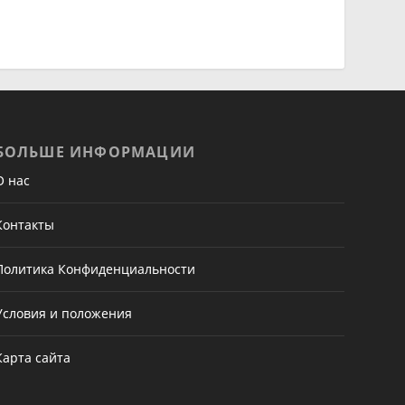
БОЛЬШЕ ИНФОРМАЦИИ
О нас
Контакты
Политика Конфиденциальности
Условия и положения
Карта сайта