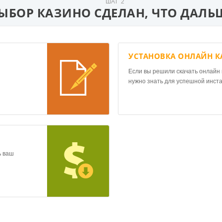
ШАГ 2
ЫБОР КАЗИНО СДЕЛАН, ЧТО ДАЛЬ
УСТАНОВКА ОНЛАЙН 
Если вы решили скачать онлайн к
нужно знать для успешной инст
ь ваш