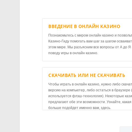
ВВЕДЕНИЕ В ОНЛАЙН КАЗИНО
Познакомьтесь с миром онлайн казино и позволь
Казино-Гиду помогать вам шаг за шагом осваиват
этом мире. Мы разъясним все вопросы от А до Я
поводу игры в онлайн казино.
СКАЧИВАТЬ ИЛИ НЕ СКАЧИВАТЬ
Чтобы играть в онлайн казино, нужно либо скачат
версию на компьютер, либо остаться в браузере 
используется флэш-технология). Некоторые каз
предлагают обе эти возможности. Узнайте, какая
больше подойдет именно вам, здесь.