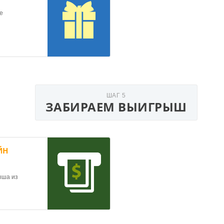
е
ШАГ 5
ЗАБИРАЕМ ВЫИГРЫШ
ЙН
ыша из