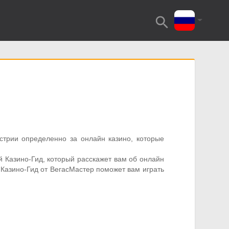
стрии определенно за онлайн казино, которые
 Казино-Гид, который расскажет вам об онлайн
й Казино-Гид от ВегасМастер поможет вам играть