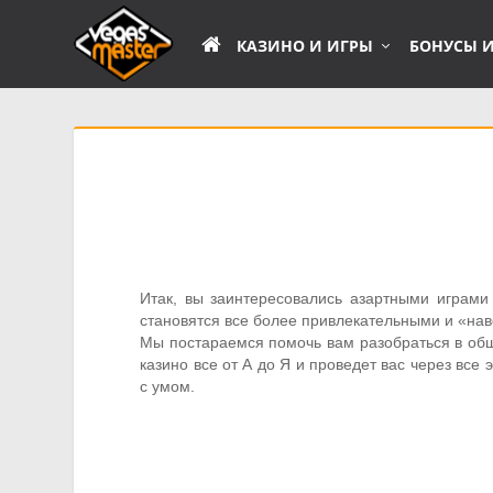
КАЗИНО И ИГРЫ
БОНУСЫ 
Итак, вы заинтересовались азартными играми
становятся все более привлекательными и «на
Мы постараемся помочь вам разобраться в обш
казино все от А до Я и проведет вас через все
с умом.