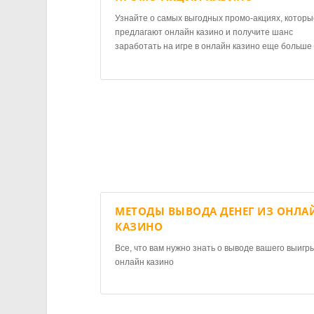
Узнайте о самых выгодных промо-акциях, которы
предлагают онлайн казино и получите шанс
заработать на игре в онлайн казино еще больше
МЕТОДЫ ВЫВОДА ДЕНЕГ ИЗ ОНЛА
КАЗИНО
Все, что вам нужно знать о выводе вашего выигр
онлайн казино