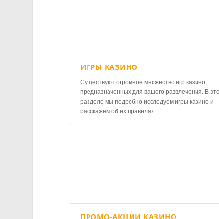
ИГРЫ КАЗИНО
Существуют огромное множество игр казино,
предназначенных для вашего развлечения. В эт
разделе мы подробно исследуем игры казино и
расскажем об их правилах.
ПРОМО-АКЦИИ КАЗИНО