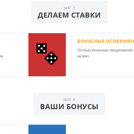
ШАГ 3
ДЕЛАЕМ СТАВКИ
БОНУСНЫЕ ОСОБЕННО
Особые бонусные предложения 
ом
казино
ШАГ 4
ВАШИ БОНУСЫ