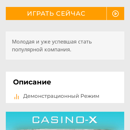
ИГРАТЬ СЕЙЧАС
Молодая и уже успевшая стать
популярной компания.
Описание
Демонстрационный Режим