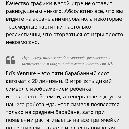
Качество графики в этой игре не оставит
равнодушным никого. Абсолютно все, что вы
видите на экране анимировано, а некоторые
трехмерные картинки настолько
реалистичны, что оторваться от игры просто
невозможно.
Игры, выпускаемые этой компанией, реализованы с
использованием популярной сегодня технологии 3D.
Ed’s Venture – это пяти барабанный слот
автомат с 20 линиями. В игре есть дикий
символ с изображением ребенка
инопланетной семьи, а теперь еще и другом
нашего робота Эда. Этот символ появляется
только на среднем барабане, зато при
появлении растягивается на все три ячейки
по вертикали. Также в игре есть призовая