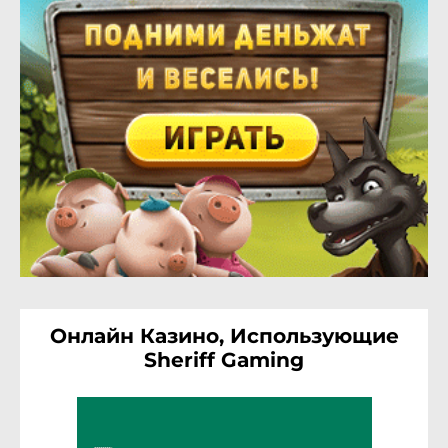
Онлайн Казино, Использующие
Sheriff Gaming