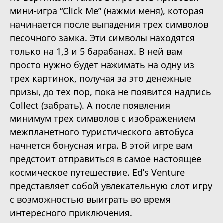
мини-игра “Click Me” (нажми меня), которая
начинается после выпадения трех символов
песочного замка. Эти символы находятся
только на 1,3 и 5 барабанах. В ней вам
просто нужно будет нажимать на одну из
трех картинок, получая за это денежные
призы, до тех пор, пока не появится надпись
Collect (забрать). А после появления
минимум трех символов с изображением
межпланетного туристического автобуса
начнется бонусная игра. В этой игре вам
предстоит отправиться в самое настоящее
космическое путешествие. Ed’s Venture
представляет собой увлекательную слот игру
с возможностью выиграть во время
интересного приключения.