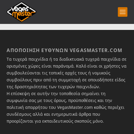
ΑΠΟΠΟΙΉΣΗ ΕΥΘΥΝΩΝ VEGASMASTER.COM
Τα τυχερά παιχνίδια ή τα διαδικτυακά τυχερά παιχνίδια σε
ορισμένες χώρες είναι παράνομά. Καλό είναι οι χρήστες να
συμβουλεύονται τις τοπικές αρχές τους ή νομικούς
συμβούλους πριν από τη συμμετοχή σε οποιοδήποτε είδος
της δραστηριότητας των τυχερών παιχνιδιών.
Η επίσκεψη σε αυτήν την τοποθεσία σημαίνει τη
συμφωνία σας με τους όρους, προϋποθέσεις και την
πολιτική απορρήτου του VegasMaster.com καθώς περιέχει
συνδέσμους αλλά και ενημερωτικά άρθρα που
προορίζονται για εκπαιδευτικούς σκοπούς μόνο.