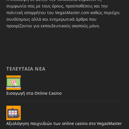
συμφωνία σας με τους όρους, προϋποθέσεις και την
πολιτική απορρήτου του VegasMaster.com καθώς περιέχει
συνδέσμους αλλά και ενημερωτικά άρθρα που
προορίζονται για εκπαιδευτικούς σκοπούς μόνο.
ΤΕΛΕΥΤΑΊΑ ΝΈΑ
Εισαγωγή στα Online Casino
Αξιολόγηση παιχνιδιών των online casino στο VegasMaster