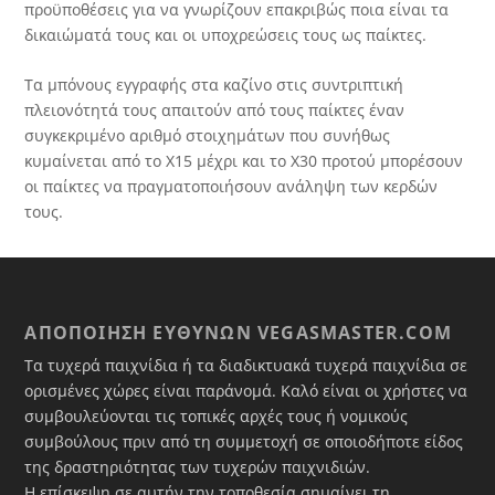
προϋποθέσεις για να γνωρίζουν επακριβώς ποια είναι τα
δικαιώματά τους και οι υποχρεώσεις τους ως παίκτες.
Τα μπόνους εγγραφής στα καζίνο στις συντριπτική
πλειονότητά τους απαιτούν από τους παίκτες έναν
συγκεκριμένο αριθμό στοιχημάτων που συνήθως
κυμαίνεται από το Χ15 μέχρι και το Χ30 προτού μπορέσουν
οι παίκτες να πραγματοποιήσουν ανάληψη των κερδών
τους.
ΑΠΟΠΟΙΉΣΗ ΕΥΘΥΝΩΝ VEGASMASTER.COM
Τα τυχερά παιχνίδια ή τα διαδικτυακά τυχερά παιχνίδια σε
ορισμένες χώρες είναι παράνομά. Καλό είναι οι χρήστες να
συμβουλεύονται τις τοπικές αρχές τους ή νομικούς
συμβούλους πριν από τη συμμετοχή σε οποιοδήποτε είδος
της δραστηριότητας των τυχερών παιχνιδιών.
Η επίσκεψη σε αυτήν την τοποθεσία σημαίνει τη