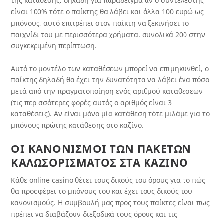
της κατάθεσης, δηλαδή για παράδειγμα αν ο συντελεστής
είναι 100% τότε ο παίκτης θα λάβει και άλλα 100 ευρώ ως
μπόνους, αυτό επιτρέπει στον παίκτη να ξεκινήσει το
παιχνίδι του με περισσότερα χρήματα, συνολικά 200 στην
συγκεκριμένη περίπτωση.
Αυτό το μοντέλο των καταθέσεων μπορεί να επιμηκυνθεί, ο
παίκτης δηλαδή θα έχει την δυνατότητα να λάβει ένα πόσο
μετά από την πραγματοποίηση ενός αριθμού καταθέσεων
(τις περισσότερες φορές αυτός ο αριθμός είναι 3
καταθέσεις). Αν είναι μόνο μία κατάθεση τότε μιλάμε για το
μπόνους πρώτης κατάθεσης στο καζίνο.
ΟΙ ΚΑΝΟΝΙΣΜΟΊ ΤΩΝ ΠΑΚΈΤΩΝ
ΚΑΛΩΣΟΡΊΣΜΑΤΟΣ ΣΤΑ ΚΑΖΊΝΟ
Κάθε online casino θέτει τους δικούς του όρους για το πώς
θα προσφέρει το μπόνους του και έχει τους δικούς του
κανονισμούς. Η συμβουλή μας προς τους παίκτες είναι πως
πρέπει να διαβάζουν διεξοδικά τους όρους και τις