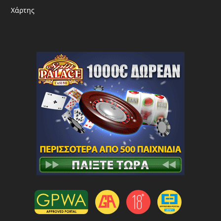
Χάρτης