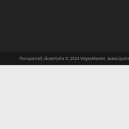
Πνευματική ιδιοκτησία © 2024 VegasMaster, Δικαιώμα