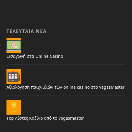
ΤΕΛΕΥΤΑΊΑ ΝΈΑ
Εισαγωγή στα Online Casino
Αξιολόγηση παιχνιδιών των online casino στο VegasMaster
Top Λίστες Καζίνο από το Vegasmaster