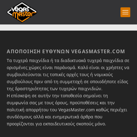
ΑΠΟΠΟΙΉΣΗ ΕΥΘΥΝΩΝ VEGASMASTER.COM
Τα τυχερά παιχνίδια ή τα διαδικτυακά τυχερά παιχνίδια σε
ορισμένες χώρες είναι παράνομά. Καλό είναι οι χρήστες να
συμβουλεύονται τις τοπικές αρχές τους ή νομικούς
συμβούλους πριν από τη συμμετοχή σε οποιοδήποτε είδος
της δραστηριότητας των τυχερών παιχνιδιών.
Η επίσκεψη σε αυτήν την τοποθεσία σημαίνει τη
συμφωνία σας με τους όρους, προϋποθέσεις και την
πολιτική απορρήτου του VegasMaster.com καθώς περιέχει
συνδέσμους αλλά και ενημερωτικά άρθρα που
προορίζονται για εκπαιδευτικούς σκοπούς μόνο.