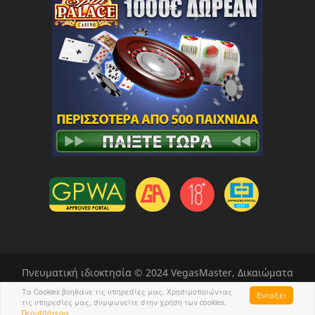
Πνευματική ιδιοκτησία © 2024 VegasMaster, Δικαιώματα
Κατοχυρωμένα.
Τα Cookies βοηθάνε τις υπηρεσίες μας. Χρησιμοποιώντας
Εντάξει
τις υπηρεσίες μας, συμφωνείτε στην χρήση των cookies.
Περισσότερα