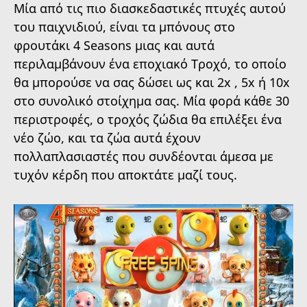
Μία από τις πιο διασκεδαστικές πτυχές αυτού
του παιχνιδιού, είναι τα μπόνους στο
φρουτάκι 4 Seasons μιας και αυτά
περιλαμβάνουν ένα εποχιακό Τροχό, το οποίο
θα μπορούσε να σας δώσει ως και 2x , 5x ή 10x
στο συνολικό στοίχημα σας. Μία φορά κάθε 30
περιστροφές, ο τροχός ζώδια θα επιλέξει ένα
νέο ζώο, και τα ζώα αυτά έχουν
πολλαπλασιαστές που συνδέονται άμεσα με
τυχόν κέρδη που αποκτάτε μαζί τους.