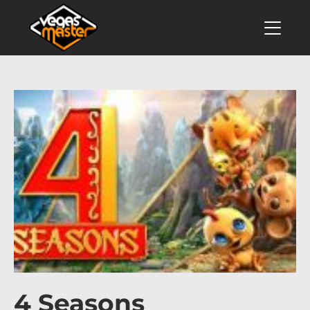
4 Seasons