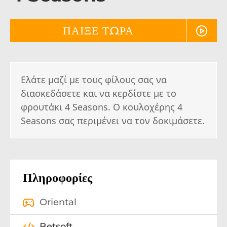
ΠΑΊΞΕ ΤΏΡΑ
Ελάτε μαζί με τους φίλους σας να
διασκεδάσετε και να κερδίστε με το
φρουτάκι 4 Seasons. Ο κουλοχέρης 4
Seasons σας περιμένει να τον δοκιμάσετε.
Πληροφορίες
Oriental
Betsoft