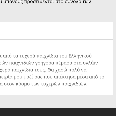
ου μπόνους προστίθενται στο σύνολο των
ι από τα τυχερά παιχνίδια του Ελληνικού
ρών παιχνιδιών γρήγορα πέρασα στα ονλάιν
υχερά παιχνίδια τους. Θα χαρώ πολύ να
ειρία μου μαζί σας που απέκτησα μέσα από το
να στον κόσμο των τυχερών παιχνιδιών.