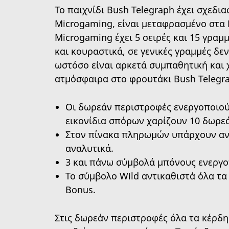
Το παιχνίδι Bush Telegraph έχει σχεδι
Microgaming, είναι μεταφρασμένο στα 
Microgaming έχει 5 σειρές και 15 γρα
και κουραστικά, σε γενικές γραμμές δ
ωστόσο είναι αρκετά συμπαθητική και 
ατμόσφαιρα στο φρουτάκι Bush Telegr
Οι δωρεάν περιστροφές ενεργοποιούν
εικονίδια σπόρων χαρίζουν 10 δωρε
Στον πίνακα πληρωμών υπάρχουν ανα
αναλυτικά.
3 και πάνω σύμβολά μπόνους ενεργο
Το σύμβολο Wild αντικαθιστά όλα τα
Bonus.
Στις δωρεάν περιστροφές όλα τα κέρδη