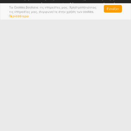
σας με τους όρους, προϋποθέσεις και την πολιτική
Τα Cookies βοηθάνε τις υπηρεσίες μας. Χρησιμοποιώντας
Εντάξει
απορρήτου του VegasMaster.com καθώς περιέχει
τις υπηρεσίες μας, συμφωνείτε στην χρήση των cookies.
Περισσότερα
συνδέσμους αλλά και ενημερωτικά άρθρα που προορίζονται
για εκπαιδευτικούς σκοπούς μόνο.
ΠΕΡΙΣΣΌΤΕΡΕΣ ΠΛΗΡΟΦΟΡΊΕΣ
Σχετικά
Επικοινωνία
Πολιτική Προστασίας
O&Π
Χάρτης