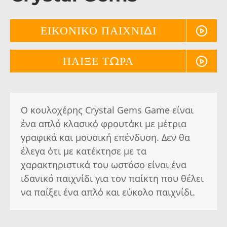
ΕΙΚΟΝΙΚΌ ΠΑΙΧΝΊΔΙ
ΠΑΊΞΕ ΤΏΡΑ
Ο κουλοχέρης Crystal Gems Game είναι
ένα απλό κλασικό φρουτάκι με μέτρια
γραφικά και μουσική επένδυση. Δεν θα
έλεγα ότι με κατέκτησε με τα
χαρακτηριστικά του ωστόσο είναι ένα
ιδανικό παιχνίδι για τον παίκτη που θέλει
να παίξει ένα απλό και εύκολο παιχνίδι.