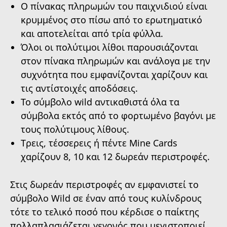
Ο πίνακας πληρωμών του παιχνιδιού είναι
κρυμμένος στο πίσω από το ερωτηματικό
και αποτελείται από τρία φύλλα.
Όλοι οι πολύτιμοι λίθοι παρουσιάζονται
στον πίνακα πληρωμών και ανάλογα με την
συχνότητα που εμφανίζονται χαρίζουν και
τις αντίστοιχές αποδόσεις.
Το σύμβολο wild αντικαθιστά όλα τα
σύμβολα εκτός από το φορτωμένο βαγόνι με
τους πολύτιμους λίθους.
Τρεις, τέσσερεις ή πέντε Mine Cards
χαρίζουν 8, 10 και 12 δωρεάν περιστροφές.
Στις δωρεάν περιστροφές αν εμφανιστεί το
σύμβολο Wild σε έναν από τους κυλίνδρους
τότε το τελικό ποσό που κέρδισε ο παίκτης
πολλαπλασιάζεται γεγονός που μεγιστοποιεί