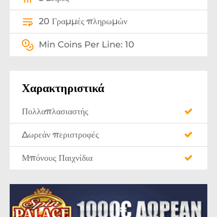
20 Γραμμές πληρωμών
Min Coins Per Line: 10
Χαρακτηριστικά
Πολλαπλασιαστής
Δωρεάν περιστροφές
Μπόνους Παιχνίδια