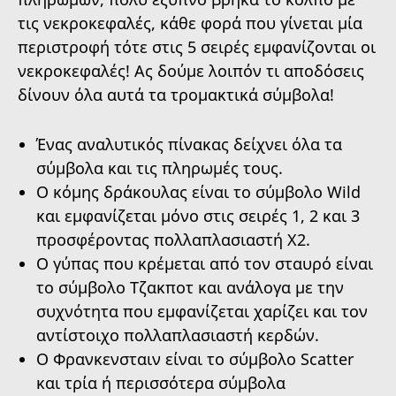
τις νεκροκεφαλές, κάθε φορά που γίνεται μία
περιστροφή τότε στις 5 σειρές εμφανίζονται οι
νεκροκεφαλές! Ας δούμε λοιπόν τι αποδόσεις
δίνουν όλα αυτά τα τρομακτικά σύμβολα!
Ένας αναλυτικός πίνακας δείχνει όλα τα
σύμβολα και τις πληρωμές τους.
Ο κόμης δράκουλας είναι το σύμβολο Wild
και εμφανίζεται μόνο στις σειρές 1, 2 και 3
προσφέροντας πολλαπλασιαστή Χ2.
Ο γύπας που κρέμεται από τον σταυρό είναι
το σύμβολο Τζακποτ και ανάλογα με την
συχνότητα που εμφανίζεται χαρίζει και τον
αντίστοιχο πολλαπλασιαστή κερδών.
Ο Φρανκενσταιν είναι το σύμβολο Scatter
και τρία ή περισσότερα σύμβολα