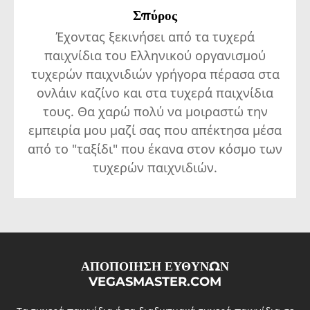
Σπύρος
Έχοντας ξεκινήσει από τα τυχερά
παιχνίδια του Ελληνικού οργανισμού
τυχερών παιχνιδιών γρήγορα πέρασα στα
ονλάιν καζίνο και στα τυχερά παιχνίδια
τους. Θα χαρώ πολύ να μοιραστώ την
εμπειρία μου μαζί σας που απέκτησα μέσα
από το "ταξίδι" που έκανα στον κόσμο των
τυχερών παιχνιδιών.
ΑΠΟΠΟΙΉΣΗ ΕΥΘΥΝΩΝ
VEGASMASTER.COM