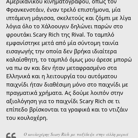
Αμερικανικού κινηματογράφου, όπως τον
Φρανκενστάιν, έναν τρελό επιστήμονα, μία
ιπτάμενη μάγισσα, σκελετούς και ζόμπι με λίγα
λόγια όλο το Χάλοουγιν δηλώνει παρών στο
φρουτάκι Scary Rich της Rival. Το ταμπλό
εμφανίστηκε μετά από μία σύντομη ταινία
εισαγωγής την οποία δεν βρήκα ιδιαίτερα
καλαίσθητη, το ταμπλό όμως μου άρεσε μπορώ
να πω αν και δεν ήταν μεταφρασμένο στα
Ελληνικά και η λειτουργία του αυτόματου
παιχνίδι ήταν διαθέσιμη μόνο στο παιχνίδι με
πραγματικά χρήματα. Ας δούμε λοιπόν στην
αξιολόγηση για το παιχνίδι Scary Rich σε τι
επίπεδο βρίσκονται τα γραφικά και το ντιζάιν
του κουλοχέρη.
Ο κουλοχέρης Scary Rich με ταξίδεψε στην άλλη μεριά