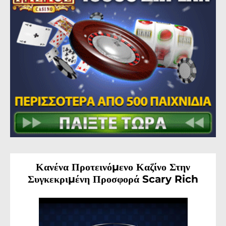
Κανένα Προτεινόμενο Καζίνο Στην
Συγκεκριμένη Προσφορά
Scary Rich