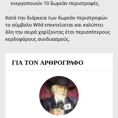
ενεργοποιούν 10 δωρεάν περιστροφές.
Κατά την διάρκεια των δωρεάν περιστροφών
το σύμβολο Wild επεκτείνεται και καλύπτει
όλη την σειρά χαρίζοντας έτσι περισσότερους
κερδοφόρους συνδυασμούς.
ΓΙΑ ΤΟΝ ΑΡΘΡΟΓΡΑΦΟ