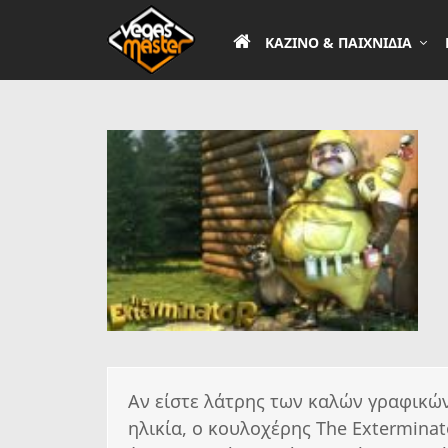
ΚΑΖΊΝΟ & ΠΑΙΧΝΊΔΙΑ
Αν είστε λάτρης των καλών γραφικών
ηλικία, ο κουλοχέρης The Exterminat