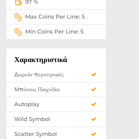
97 %
Max Coins Per Line: 5
Min Coins Per Line: 5
Χαρακτηριστικά
Δωρεάν περιστροφές
Μπόνους Παιχνίδια
Autoplay
Wild Symbol
Scatter Symbol