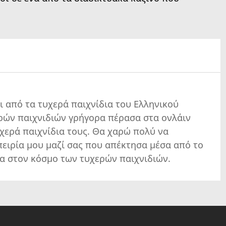
ι από τα τυχερά παιχνίδια του Ελληνικού
ρών παιχνιδιών γρήγορα πέρασα στα ονλάιν
υχερά παιχνίδια τους. Θα χαρώ πολύ να
ειρία μου μαζί σας που απέκτησα μέσα από το
να στον κόσμο των τυχερών παιχνιδιών.