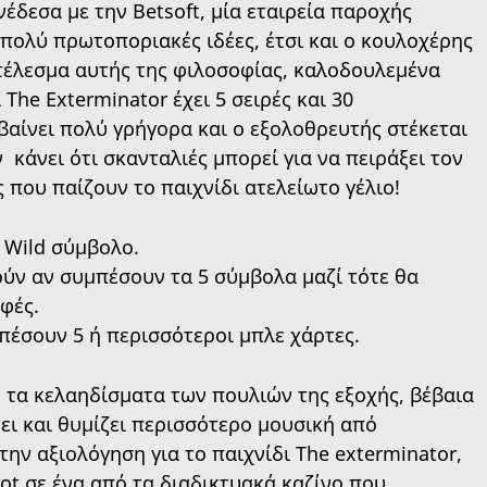
νέδεσα με την Betsoft, μία εταιρεία παροχής
 πολύ πρωτοποριακές ιδέες, έτσι και ο κουλοχέρης
οτέλεσμα αυτής της φιλοσοφίας, καλοδουλεμένα
 The Exterminator έχει 5 σειρές και 30
αίνει πολύ γρήγορα και ο εξολοθρευτής στέκεται
 κάνει ότι σκανταλιές μπορεί για να πειράξει τον
 που παίζουν το παιχνίδι ατελείωτο γέλιο!
 Wild σύμβολο.
ούν αν συμπέσουν τα 5 σύμβολα μαζί τότε θα
φές.
πέσουν 5 ή περισσότεροι μπλε χάρτες.
ό τα κελαηδίσματα των πουλιών της εξοχής, βέβαια
ει και θυμίζει περισσότερο μουσική από
την αξιολόγηση για το παιχνίδι The exterminator,
lot σε ένα από τα διαδικτυακά καζίνο που