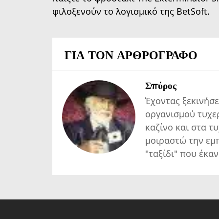
φιλοξενούν το λογισμικό της BetSoft.
ΓΙΑ ΤΟΝ ΑΡΘΡΟΓΡΑΦΟ
Σπύρος
Έχοντας ξεκινήσε
οργανισμού τυχε
καζίνο και στα τ
μοιραστώ την εμπ
"ταξίδι" που έκα