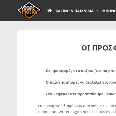
ΚΑΖΊΝΟ & ΠΑΙΧΝΊΔΙΑ
ΜΠΌΝΟ
ΟΙ ΠΡΟΣ
Οι προσφορές στα καζίνο (casino pr
Ο παίκτης μπορεί να διαλέξει τις πρ
Στο VegasMaster προσπαθούμε μέσω τ
Οι προσφορές διαφέρουν από online casino 
παίκτες και να τους «χαρίσουν» επιπλέον ρ