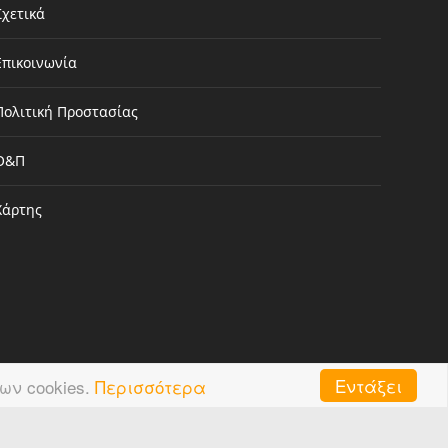
Σχετικά
Επικοινωνία
Πολιτική Προστασίας
O&Π
Χάρτης
Εντάξει
ων cookies.
Περισσότερα