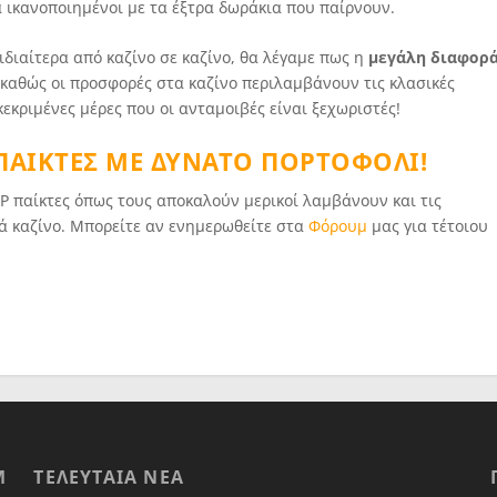
 ικανοποιημένοι με τα έξτρα δωράκια που παίρνουν.
διαίτερα από καζίνο σε καζίνο, θα λέγαμε πως η
μεγάλη διαφορ
αθώς οι προσφορές στα καζίνο περιλαμβάνουν τις κλασικές
εκριμένες μέρες που οι ανταμοιβές είναι ξεχωριστές!
 ΠΑΊΚΤΕΣ ΜΕ ΔΥΝΑΤΌ ΠΟΡΤΟΦΌΛΙ!
IP παίκτες όπως τους αποκαλούν μερικοί λαμβάνουν και τις
ά καζίνο. Μπορείτε αν ενημερωθείτε στα
Φόρουμ
μας για τέτοιου
M
ΤΕΛΕΥΤΑΊΑ ΝΈΑ