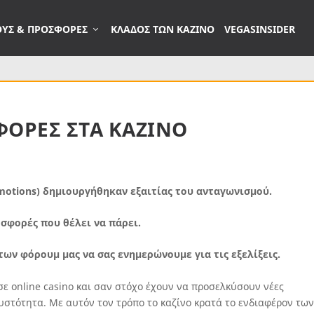
ΥΣ & ΠΡΟΣΦΟΡΈΣ
ΚΛΆΔΟΣ ΤΩΝ ΚΑΖΊΝΟ
VEGASINSIDER
ΦΟΡΈΣ ΣΤΑ ΚΑΖΊΝΟ
omotions) δημιουργήθηκαν εξαιτίας του ανταγωνισμού.
οσφορές που θέλει να πάρει.
ων φόρουμ μας να σας ενημερώνουμε για τις εξελίξεις.
σε online casino και σαν στόχο έχουν να προσελκύσουν νέες
ευστότητα. Με αυτόν τον τρόπο το καζίνο κρατά το ενδιαφέρον τω