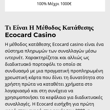
100% Μέχρι 1000€
Τι Είναι Η Μέθοδος Κατάθεσης
Ecocard Casino
Η μέθοδος κατάθεσης Ecocard casino είναι ένα
σύστημα πληρωμών των συναλλαγών μέσω
ιντερνέτ. Χαρακτηρίζεται και αλλιώς ως
διαδικτυακό πορτοφόλι το οποίο σε
συνδυασμό με μια πραγματική προπληρωμένη
χρεωστική κάρτα που δίνει τη δυνατότητα στο
χρήστη πρώτα να καταθέτει χρήματα στο
λογαριασμό και στη συνέχεια να
χρησιμοποιήσει τα κεφάλαια για διαδικτυακές
συναλλαγές. Η Ecocard εισήχθη για πρώτη