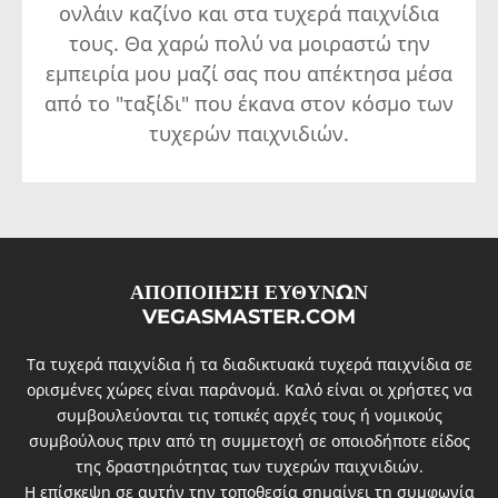
ονλάιν καζίνο και στα τυχερά παιχνίδια
τους. Θα χαρώ πολύ να μοιραστώ την
εμπειρία μου μαζί σας που απέκτησα μέσα
από το "ταξίδι" που έκανα στον κόσμο των
τυχερών παιχνιδιών.
ΑΠΟΠΟΙΉΣΗ ΕΥΘΥΝΩΝ
VEGASMASTER.COM
Τα τυχερά παιχνίδια ή τα διαδικτυακά τυχερά παιχνίδια σε
ορισμένες χώρες είναι παράνομά. Καλό είναι οι χρήστες να
συμβουλεύονται τις τοπικές αρχές τους ή νομικούς
συμβούλους πριν από τη συμμετοχή σε οποιοδήποτε είδος
της δραστηριότητας των τυχερών παιχνιδιών.
Η επίσκεψη σε αυτήν την τοποθεσία σημαίνει τη συμφωνία