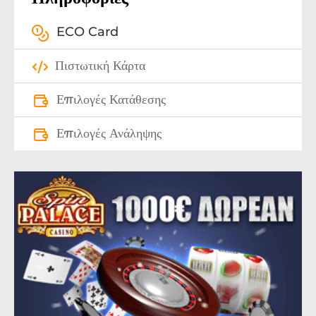
ECO Card
Πιστωτική Κάρτα
Επιλογές Κατάθεσης
Επιλογές Ανάληψης