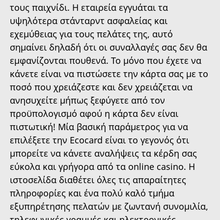
τους παιχνίδι. Η εταιρεία εγγυάται τα
υψηλότερα στάνταρντ ασφαλείας και
εχεμύθειας για τους πελάτες της, αυτό
σημαίνει δηλαδή ότι οι συναλλαγές σας δεν θα
εμφανίζονται πουθενά. Το μόνο που έχετε να
κάνετε είναι να πιστώσετε την κάρτα σας με το
ποσό που χρειάζεστε και δεν χρειάζεται να
ανησυχείτε μήπως ξεφύγετε από τον
προϋπολογισμό αφού η κάρτα δεν είναι
πιστωτική! Μία βασική παράμετρος για να
επιλέξετε την Ecocard είναι το γεγονός ότι
μπορείτε να κάνετε αναλήψεις τα κέρδη σας
εύκολα και γρήγορα από τα online casino. Η
ιστοσελίδα διαθέτει όλες τις απαραίτητες
πληροφορίες και ένα πολύ καλό τμήμα
εξυπηρέτησης πελατών με ζωντανή συνομιλία,
τηλεφωνικές γραμμές και ηλεκτρονικές