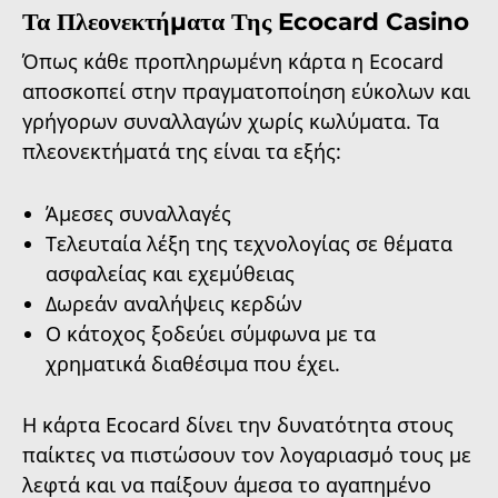
Τα Πλεονεκτήματα Της Ecocard Casino
Όπως κάθε προπληρωμένη κάρτα η Ecocard
αποσκοπεί στην πραγματοποίηση εύκολων και
γρήγορων συναλλαγών χωρίς κωλύματα. Τα
πλεονεκτήματά της είναι τα εξής:
Άμεσες συναλλαγές
Τελευταία λέξη της τεχνολογίας σε θέματα
ασφαλείας και εχεμύθειας
Δωρεάν αναλήψεις κερδών
Ο κάτοχος ξοδεύει σύμφωνα με τα
χρηματικά διαθέσιμα που έχει.
Η κάρτα Ecocard δίνει την δυνατότητα στους
παίκτες να πιστώσουν τον λογαριασμό τους με
λεφτά και να παίξουν άμεσα το αγαπημένο