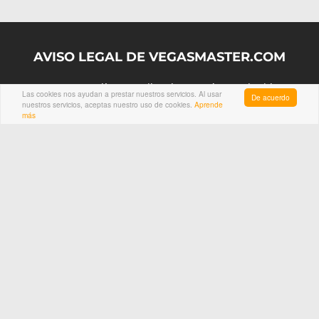
AVISO LEGAL DE VEGASMASTER.COM
Las apuestas en línea son ilegales o están restringidas en
Las cookies nos ayudan a prestar nuestros servicios. Al usar
De acuerdo
algunos países. Es recomendable que los usuarios
nuestros servicios, aceptas nuestro uso de cookies.
Aprende
más
consulten con sus autoridades locales o asesores legales
antes de participar en cualquier actividad de apuestas.
Con tu visita, entiendes que estás de acuerdo con los
términos, condiciones y política de privacidad.
VegasMaster.com tiene enlaces a operadores, así como
enlaces informativos. Estos últimos solo son para propósitos
educativos.
MÁS INFORMACIÓN
Sobre Nosotros