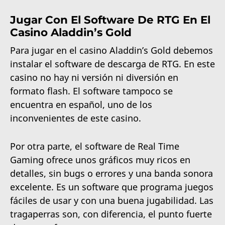
Jugar Con El Software De RTG En El
Casino Aladdin’s Gold
Para jugar en el casino Aladdin’s Gold debemos
instalar el software de descarga de RTG. En este
casino no hay ni versión ni diversión en
formato flash. El software tampoco se
encuentra en español, uno de los
inconvenientes de este casino.
Por otra parte, el software de Real Time
Gaming ofrece unos gráficos muy ricos en
detalles, sin bugs o errores y una banda sonora
excelente. Es un software que programa juegos
fáciles de usar y con una buena jugabilidad. Las
tragaperras son, con diferencia, el punto fuerte