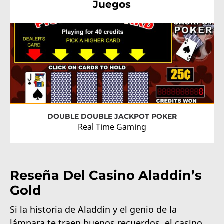
Juegos
DOUBLE DOUBLE JACKPOT POKER
Real Time Gaming
Reseña Del Casino Aladdin’s
Gold
Si la historia de Aladdin y el genio de la
lámpara te traen buenos recuerdos, el casino