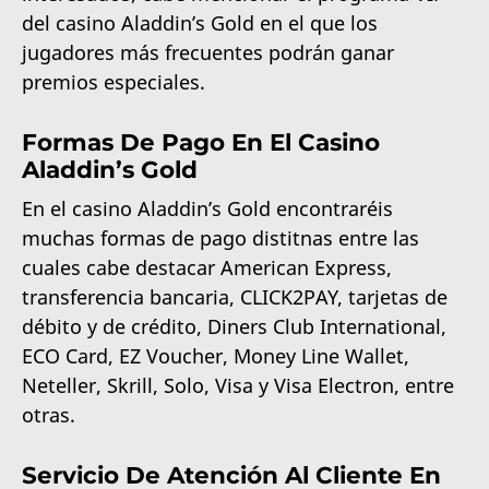
del casino Aladdin’s Gold en el que los
jugadores más frecuentes podrán ganar
premios especiales.
Formas De Pago En El Casino
Aladdin’s Gold
En el casino Aladdin’s Gold encontraréis
muchas formas de pago distitnas entre las
cuales cabe destacar American Express,
transferencia bancaria, CLICK2PAY, tarjetas de
débito y de crédito, Diners Club International,
ECO Card, EZ Voucher, Money Line Wallet,
Neteller, Skrill, Solo, Visa y Visa Electron, entre
otras.
Servicio De Atención Al Cliente En