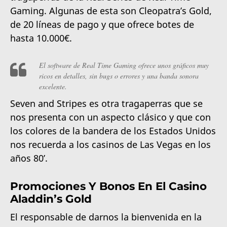
Gaming. Algunas de esta son Cleopatra’s Gold,
de 20 líneas de pago y que ofrece botes de
hasta 10.000€.
El software de Real Time Gaming ofrece unos gráficos muy
ricos en detalles, sin bugs o errores y una banda sonora
excelente.
Seven and Stripes es otra tragaperras que se
nos presenta con un aspecto clásico y que con
los colores de la bandera de los Estados Unidos
nos recuerda a los casinos de Las Vegas en los
años 80’.
Promociones Y Bonos En El Casino
Aladdin’s Gold
El responsable de darnos la bienvenida en la