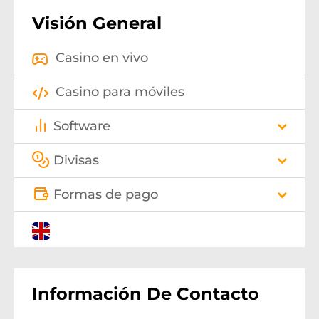
Visión General
Casino en vivo
Casino para móviles
Software
Divisas
Formas de pago
Información De Contacto