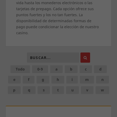
vida hasta los monederos electrónicos o las
tarjetas de prepago. Cada opción ofrece sus
puntos fuertes y los no tan fuertes. La
disponibilidad de determinadas formas de
pago puede condicionar la elección de nuestro
casino.
Todo
0-9
a
b
c
d
e
f
g
h
i
m
n
p
q
s
t
u
v
w