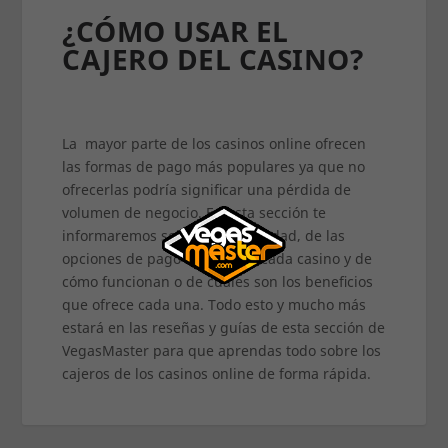
¿CÓMO USAR EL
CAJERO DEL CASINO?
La mayor parte de los casinos online ofrecen
las formas de pago más populares ya que no
ofrecerlas podría significar una pérdida de
volumen de negocio. En esta sección te
informaremos sobre cada novedad, de las
opciones de pago que ofrece cada casino y de
cómo funcionan o de cuáles son los beneficios
que ofrece cada una. Todo esto y mucho más
estará en las reseñas y guías de esta sección de
VegasMaster para que aprendas todo sobre los
cajeros de los casinos online de forma rápida.