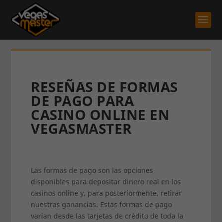
RESEÑAS DE FORMAS
DE PAGO PARA
CASINO ONLINE EN
VEGASMASTER
Las formas de pago son las opciones
disponibles para depositar dinero real en los
casinos online y, para posteriormente, retirar
nuestras ganancias. Estas formas de pago
varían desde las tarjetas de crédito de toda la