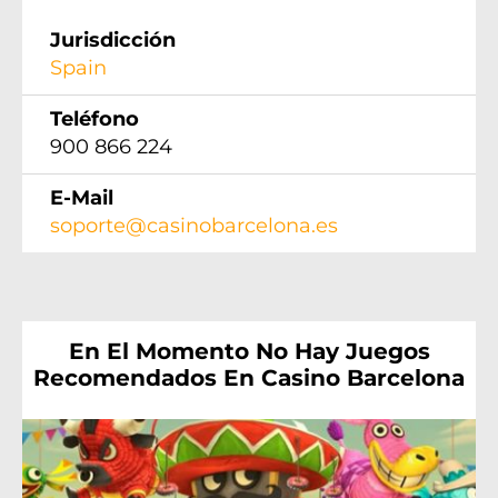
Jurisdicción
Spain
Teléfono
900 866 224
E-Mail
soporte@casinobarcelona.es
En El Momento No Hay Juegos
Recomendados En Casino Barcelona