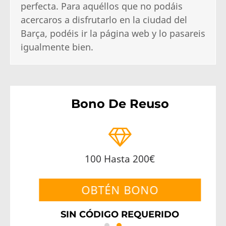
perfecta. Para aquéllos que no podáis
acercaros a disfrutarlo en la ciudad del
Barça, podéis ir la página web y lo pasareis
igualmente bien.
o
Bono De Reuso
B
100
Hasta
200€
OBTÉN BONO
SIN CÓDIGO REQUERIDO