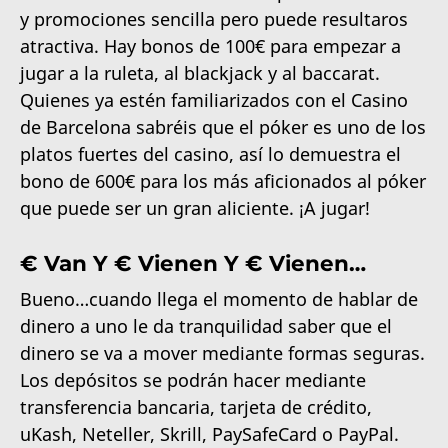
y promociones sencilla pero puede resultaros
atractiva. Hay bonos de 100€ para empezar a
jugar a la ruleta, al blackjack y al baccarat.
Quienes ya estén familiarizados con el Casino
de Barcelona sabréis que el póker es uno de los
platos fuertes del casino, así lo demuestra el
bono de 600€ para los más aficionados al póker
que puede ser un gran aliciente. ¡A jugar!
€ Van Y € Vienen Y € Vienen…
Bueno…cuando llega el momento de hablar de
dinero a uno le da tranquilidad saber que el
dinero se va a mover mediante formas seguras.
Los depósitos se podrán hacer mediante
transferencia bancaria, tarjeta de crédito,
uKash, Neteller, Skrill, PaySafeCard o PayPal.