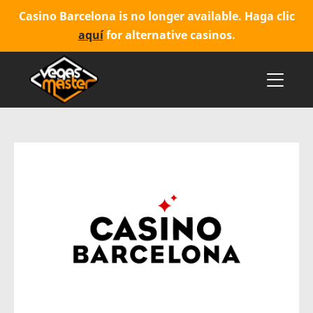
Casino Barcelona is no longer available. Haga clic
aquí
for alternative casinos.