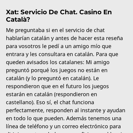
Xat: Servicio De Chat. Casino En
Català?
Me preguntaba si en el servicio de chat
hablarían catalán y antes de hacer esta reseña
para vosotros le pedí a un amigo mío que
entrara y les consultara en catalán. Para que
queden avisados los catalanes: Mi amigo
preguntó porqué los juegos no están en
catalán (y lo preguntó en catalán). Le
respondieron que en el futuro los juegos
estarán en catalán (respondieron en
castellano). Eso sí, el chat funciona
perfectamente, responden al instante y ayudan
en todo lo que pueden. Además tenemos una
línea de teléfono y un correo electrónico para