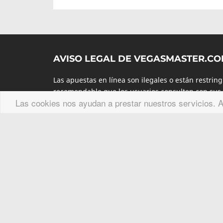
AVISO LEGAL DE VEGASMASTER.C
Las apuestas en línea son ilegales o están restrin
recomendable que los usuarios consulten con sus 
Las cookies nos ayudan a prestar nuestros servicios. A
asesores legales antes de participar en cualquier 
Con tu visita, entiendes que estás de acuerdo con 
política de privacidad. VegasMaster.com tiene enl
enlaces informativos. Estos últimos solo son para 
Copyright © VegasMaster.ES 2024. All Rights