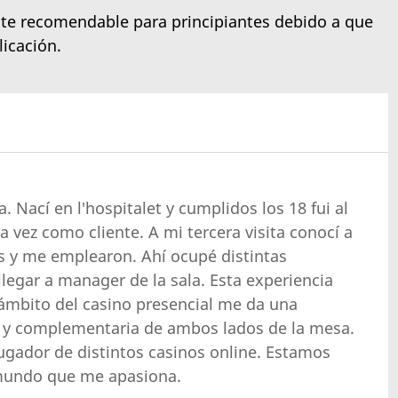
te recomendable para principiantes debido a que
icación.
 Nací en l'hospitalet y cumplidos los 18 fui al
a vez como cliente. A mi tercera visita conocí a
s y me emplearon. Ahí ocupé distintas
llegar a manager de la sala. Esta experiencia
 ámbito del casino presencial me da una
a y complementaria de ambos lados de la mesa.
gador de distintos casinos online. Estamos
mundo que me apasiona.