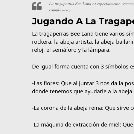
La tragaperras Bee Land es especialmente recomen
complicación.
Jugando A La Tragap
La tragaperras Bee Land tiene varios sí
rockera, la abeja artista, la abeja bailari
reloj, el semáforo y la lámpara.
De igual forma cuenta con 3 símbolos e
-Las flores: Que al juntar 3 nos da la pos
donde tenemos que ayudarle a la abeja 
-La corona de la abeja reina: Que sirv
-La máquina de extracción de miel: Que a