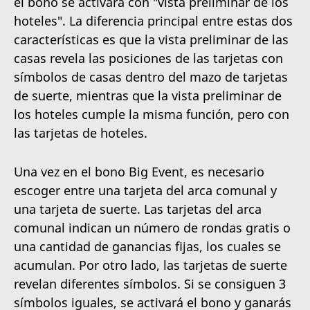
el bono se activará con "vista preliminar de los
hoteles". La diferencia principal entre estas dos
características es que la vista preliminar de las
casas revela las posiciones de las tarjetas con
símbolos de casas dentro del mazo de tarjetas
de suerte, mientras que la vista preliminar de
los hoteles cumple la misma función, pero con
las tarjetas de hoteles.
Una vez en el bono Big Event, es necesario
escoger entre una tarjeta del arca comunal y
una tarjeta de suerte. Las tarjetas del arca
comunal indican un número de rondas gratis o
una cantidad de ganancias fijas, los cuales se
acumulan. Por otro lado, las tarjetas de suerte
revelan diferentes símbolos. Si se consiguen 3
símbolos iguales, se activará el bono y ganarás