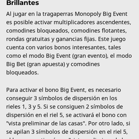
Brillantes
Al jugar en la tragaperras Monopoly Big Event
es posible activar multiplicadores ascendentes,
comodines bloqueados, comodines flotantes,
rondas gratuitas y ganancias fijas. Este juego
cuenta con varios bonos interesantes, tales
como el modo Big Event (gran evento), el modo
Big Bet (gran apuesta) y comodines
bloqueados.
Para activar el bono Big Event, es necesario
conseguir 3 símbolos de dispersión en los
rieles 1, 3 y 5. Si se consiguen 2 símbolos de
dispersión en el riel 5, se activará el bono con
"vista preliminar de las casas". Por otro lado, si
se apilan 3 símbolos de dispersión en el riel 5,