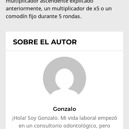
multiplicador ascendente explicado
anteriormente, un multiplicador de x5 o un
comodín fijo durante 5 rondas.
SOBRE EL AUTOR
Gonzalo
¡Hola! Soy Gonzalo. Mi vida laboral empezó
en un consultorio odontológico, pero