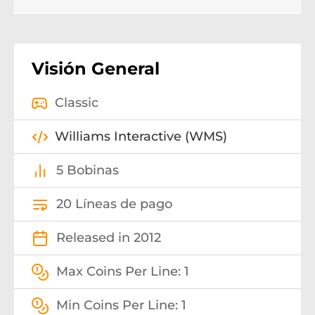
Visión General
Classic
Williams Interactive (WMS)
5 Bobinas
20 Líneas de pago
Released in 2012
Max Coins Per Line: 1
Min Coins Per Line: 1