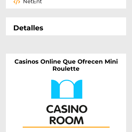
NetEnt
Detalles
Casinos Online Que Ofrecen Mini
Roulette