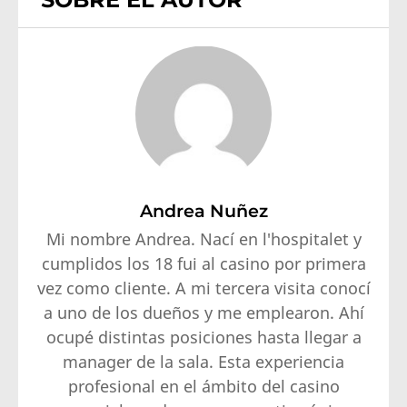
Andrea Nuñez
Mi nombre Andrea. Nací en l'hospitalet y
cumplidos los 18 fui al casino por primera
vez como cliente. A mi tercera visita conocí
a uno de los dueños y me emplearon. Ahí
ocupé distintas posiciones hasta llegar a
manager de la sala. Esta experiencia
profesional en el ámbito del casino