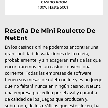
CASINO ROOM
100% Hasta 500$
Reseña De Mini Roulette De
NetEnt
En los casinos online podemos encontrar una
gran cantidad de variaciones de la ruleta,
probablemente, y sin exagerar, más de las que
encontraremos en un casino convencional
corriente. Todas las empresas de software
tienen sus mesas de ruleta online y es un juego
que no faltará nunca en ningún casino. NetEnt,
una empresa precedida por el aval y garantía
de calidad de los juegos que producen y,
sobretodo, de los gráficos que estos lucen, ha