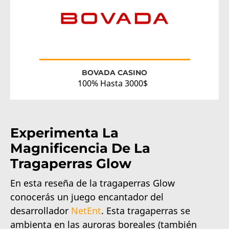
BOVADA CASINO
100% Hasta 3000$
Experimenta La
Magnificencia De La
Tragaperras Glow
En esta reseña de la tragaperras Glow
conocerás un juego encantador del
desarrollador
NetEnt
. Esta tragaperras se
ambienta en las auroras boreales (también