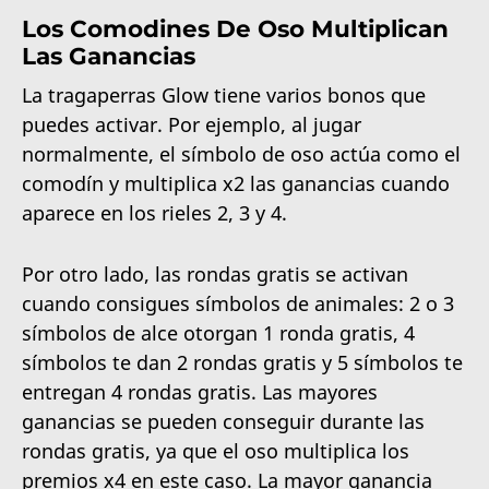
Los Comodines De Oso Multiplican
Las Ganancias
La tragaperras Glow tiene varios bonos que
puedes activar. Por ejemplo, al jugar
normalmente, el símbolo de oso actúa como el
comodín y multiplica x2 las ganancias cuando
aparece en los rieles 2, 3 y 4.
Por otro lado, las rondas gratis se activan
cuando consigues símbolos de animales: 2 o 3
símbolos de alce otorgan 1 ronda gratis, 4
símbolos te dan 2 rondas gratis y 5 símbolos te
entregan 4 rondas gratis. Las mayores
ganancias se pueden conseguir durante las
rondas gratis, ya que el oso multiplica los
premios x4 en este caso. La mayor ganancia