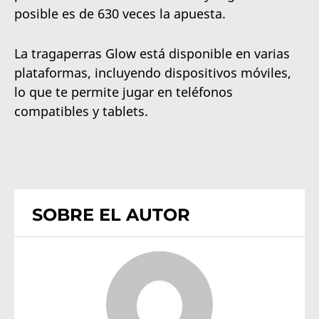
posible es de 630 veces la apuesta.
La tragaperras Glow está disponible en varias
plataformas, incluyendo dispositivos móviles,
lo que te permite jugar en teléfonos
compatibles y tablets.
SOBRE EL AUTOR