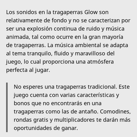
Los sonidos en la tragaperras Glow son
relativamente de fondo y no se caracterizan por
ser una explosión continua de ruido y música
animada, tal como ocurre en la gran mayoría
de tragaperras. La música ambiental se adapta
al tema tranquilo, fluido y maravilloso del
juego, lo cual proporciona una atmósfera
perfecta al jugar.
No esperes una tragaperras tradicional. Este
juego cuenta con varias características y
bonos que no encontrarás en una
tragaperras como las de antaño. Comodines,
rondas gratis y multiplicadores te darán más
oportunidades de ganar.