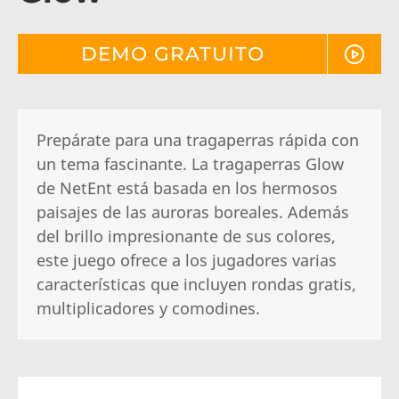
DEMO GRATUITO
Prepárate para una tragaperras rápida con
un tema fascinante. La tragaperras Glow
de NetEnt está basada en los hermosos
paisajes de las auroras boreales. Además
del brillo impresionante de sus colores,
este juego ofrece a los jugadores varias
características que incluyen rondas gratis,
multiplicadores y comodines.